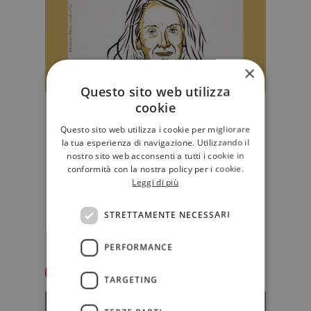
×
Questo sito web utilizza
cookie
L'affetto dell'Italia per Annie
Ernaux, premio Nobel per la
Questo sito web utilizza i cookie per migliorare
la tua esperienza di navigazione. Utilizzando il
Letteratura 2022
nostro sito web acconsenti a tutti i cookie in
Doppia festa per la casa editrice
conformità con la nostra policy per i cookie.
italiana di Annie Ernaux, premio
Leggi di più
Nobel per la Letteratura 2022, ch…
STRETTAMENTE NECESSARI
NARRATIVA
PERFORMANCE
Redazione Il Libraio
TARGETING