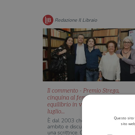
Redazione Il Libraio
Il commento - Premio Strega,
cinquina al femminile. E grande
equilibrio in vista della finale del 5
luglio...
Questo sito 
È dal 2003 che il premio Strega, il p
sito web
ambito e discusso, non viene vinto d
una scrittrice. Ques…