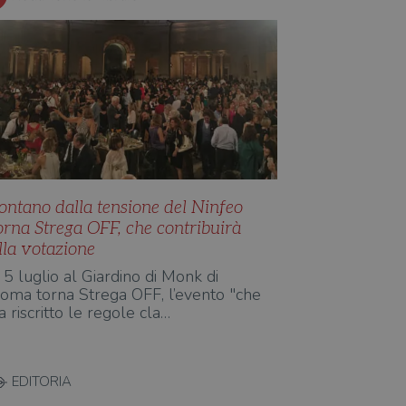
ontano dalla tensione del Ninfeo
orna Strega OFF, che contribuirà
lla votazione
l 5 luglio al Giardino di Monk di
oma torna Strega OFF, l’evento "che
a riscritto le regole cla…
EDITORIA