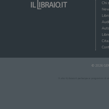
Chi 
New
Libr
Audi
Auto
Libr
Cita
Cont
© 2026 GEM
Il sito ilLibraio.it partecipa ai programmi di 