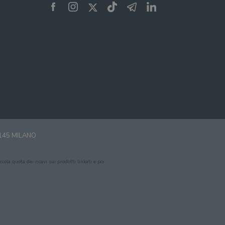
0145 MILANO
cola quota dei ricavi sui prodotti linkati e poi