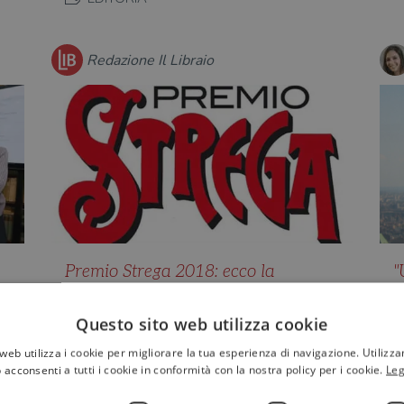
Redazione Il Libraio
Premio Strega 2018: ecco la
"
cinquina. Non mancano le
M
sorprese...
“
Questo sito web utilizza cookie
q
Ecco i 5 libri finalisti al premio Strega
web utilizza i cookie per migliorare la tua esperienza di navigazione. Utilizza
t
2018. A Roma, a casa Bellonci, come
iù
 acconsenti a tutti i cookie in conformità con la nostra policy per i cookie.
Leg
sempre affollatissima,…
a