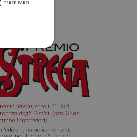
TERZE PARTI
D'AUTORE
Redazione Il Libraio
ione dell'account. Il sito
 pagina di login. Il
 Web è impostato per
remio Strega, ecco i 41 libri
roposti dagli "Amici" (ben 10 del
sito
ruppo Mondadori)
sito
n'edizione numericamente da
ecord, per il premio Strega: è
te per il dominio corrente.