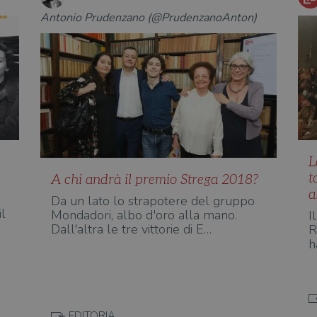
Antonio Prudenzano (@PrudenzanoAnton)
L
t
A chi andrà il premio Strega 2018?
a
Da un lato lo strapotere del gruppo
il
Mondadori, albo d'oro alla mano.
I
Dall'altra le tre vittorie di E…
R
h
EDITORIA