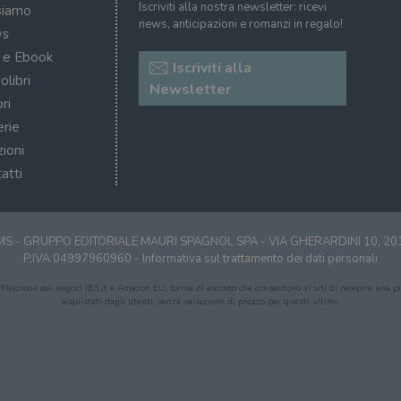
Iscriviti alla nostra newsletter: ricevi
siamo
news, anticipazioni e romanzi in regalo!
s
i e Ebook
Iscriviti alla
olibri
Newsletter
ri
erie
zioni
atti
S - GRUPPO EDITORIALE MAURI SPAGNOL SPA - VIA GHERARDINI 10, 2
P.IVA 04997960960 -
Informativa sul trattamento dei dati personali
affiliazione dei negozi IBS.it e Amazon EU, forme di accordo che consentono ai siti di recepire una pic
acquistati dagli utenti, senza variazione di prezzo per questi ultimi.