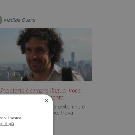
Matilde Quarti
Una storia è sempre lingua, voce".
arco Balzano si racconta
×
La letteratura di stampo civile, che è
uella che interessa a me, trova
ndo il nostro
erreno fertile in ciò …
gi di più