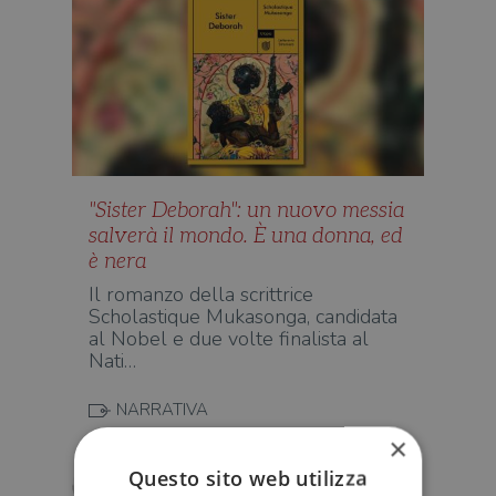
"Sister Deborah": un nuovo messia
salverà il mondo. È una donna, ed
è nera
Il romanzo della scrittrice
Scholastique Mukasonga, candidata
al Nobel e due volte finalista al
Nati…
NARRATIVA
×
Questo sito web utilizza