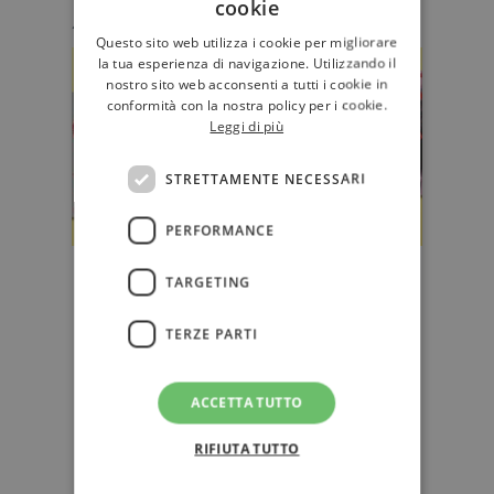
cookie
Antonio Prudenzano (@PrudenzanoAnton)
Questo sito web utilizza i cookie per migliorare
la tua esperienza di navigazione. Utilizzando il
nostro sito web acconsenti a tutti i cookie in
conformità con la nostra policy per i cookie.
Leggi di più
STRETTAMENTE NECESSARI
PERFORMANCE
Timeo, una nuova casa editrice
TARGETING
per "esplorare i limiti del
pensabile"
TERZE PARTI
La linea editoriale seguirà le
tendenze della "speculazione
ACCETTA TUTTO
immaginifica – spaziando dall’ecolo…
RIFIUTA TUTTO
EDITORIA