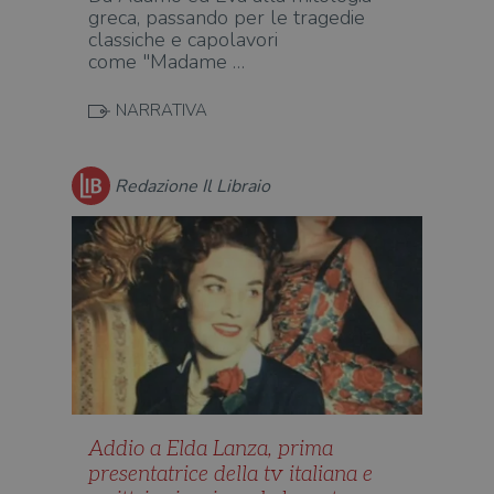
greca, passando per le tragedie
dell
il d
classiche e capolavori
corr
come "Madame …
msToken
.tiktok.com
1
Ques
settimana
vien
3 giorni
util
NARRATIVA
scop
aute
e si
assi
Redazione Il Libraio
che 
rim
regis
i lor
sian
qua
nav
attra
sito
inte
con 
servi
Addio a Elda Lanza, prima
presentatrice della tv italiana e
Fornitore