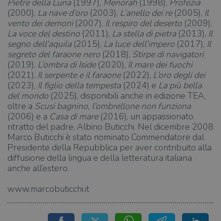
Pietre della Luna
(1997),
Menorah
(1998),
Profezia
(2000),
La nave d’oro
(2003),
L’anello dei re
(2005),
Il
vento dei demoni
(2007),
Il respiro del deserto
(2009),
La voce del destino
(2011),
La stella di pietra
(2013),
Il
segno dell’aquila
(2015),
La luce dell’impero
(2017),
Il
segreto del faraone nero
(2018),
Stirpe di navigatori
(2019),
L’ombra di Iside
(2020),
Il mare dei fuochi
(2021),
Il serpente e il faraone
(2022),
L’oro degli dei
(2023),
Il figlio della tempesta
(2024) e
La più bella
del mondo
(2025), disponibili anche in edizione TEA,
oltre a
Scusi bagnino, l’ombrellone non funziona
(2006) e a
Casa di mare
(2016), un appassionato
ritratto del padre, Albino Buticchi. Nel dicembre 2008
Marco Buticchi è stato nominato Commendatore dal
Presidente della Repubblica per aver contribuito alla
diffusione della lingua e della letteratura italiana
anche all’estero.
www.marcobuticchi.it