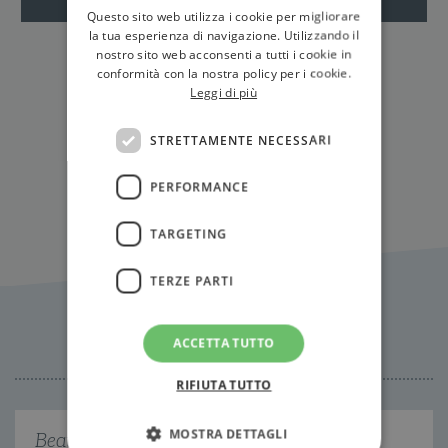
Questo sito web utilizza i cookie per migliorare
la tua esperienza di navigazione. Utilizzando il
nostro sito web acconsenti a tutti i cookie in
conformità con la nostra policy per i cookie.
Leggi di più
STRETTAMENTE NECESSARI
Tutti gli eventi
PERFORMANCE
TARGETING
TERZE PARTI
Citazioni
ACCETTA TUTTO
RIFIUTA TUTTO
MOSTRA DETTAGLI
Beato colui che sa La causa delle cose Ma