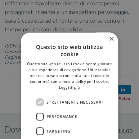
riaffiorare e travolgere decine di inconsapevoli
protagonisti. Insieme a un inaspettato personaggio,
Sara è costretta ad affrontare una corsa contro il
tempo per cercare di impedirlo...
×
ISBN: 8850256574
Questo sito web utilizza
Casa Editrice: TEA
cookie
Pagine: 320
Data di uscita: 20-02-2020
Questo sito web utilizza i cookie per migliorare
la tua esperienza di navigazione. Utilizzando il
nostro sito web acconsenti a tutti i cookie in
conformità con la nostra policy per i cookie.
Leggi di più
STRETTAMENTE NECESSARI
PERFORMANCE
Dove trovarlo
€14,00
TARGETING