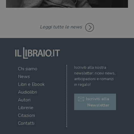
campagne per i
sit
report di analisi
uti
dei siti. Per
nuo
impostazione
vec
predefinita,
del
scade dopo 2
di 
anni, sebbene
Leggi tutte le news
sia
VISITOR_PRIVACY_METADATA
5 mesi 4
Que
YouTube
personalizzabile
settimane
imp
.youtube.com
dai proprietari
You
di siti Web.
mem
sta
con
coo
del
do
Iscriviti alla nostra
Chi siamo
cor
newsletter: ricevi news,
News
anticipazioni e romanzi
Libri e Ebook
in regalo!
Audiolibri
Iscriviti alla
Autori
Newsletter
Librerie
Citazioni
Contatti