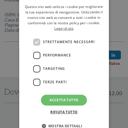
Questo sito web utilizza i cookie per migliorare
la tua esperienza di navigazione. Utilizzando il
ISBN: 8850269390
nostro sito web acconsenti a tutti i cookie in
Casa Editrice: TEA
conformità con la nostra policy per i cookie.
Pagine: 352
Leggi di più
Data di uscita: 24-05-2024
STRETTAMENTE NECESSARI
PERFORMANCE
TARGETING
TERZE PARTI
Dove trovarlo
€12,00
ACCETTA TUTTO
RIFIUTA TUTTO
IN LIBRERIA
MOSTRA DETTAGLI