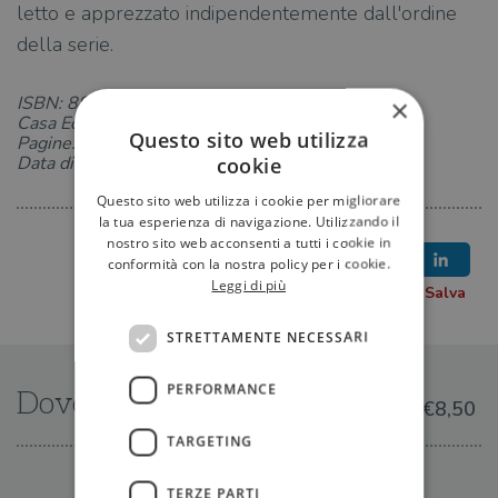
letto e apprezzato indipendentemente dall'ordine
della serie.
ISBN: 8850230591
×
Casa Editrice: TEA
Questo sito web utilizza
Pagine: 256
Data di uscita: 07-02-2013
cookie
Questo sito web utilizza i cookie per migliorare
la tua esperienza di navigazione. Utilizzando il
nostro sito web acconsenti a tutti i cookie in
conformità con la nostra policy per i cookie.
Leggi di più
STRETTAMENTE NECESSARI
PERFORMANCE
Dove trovarlo
€8,50
TARGETING
IN LIBRERIA
TERZE PARTI