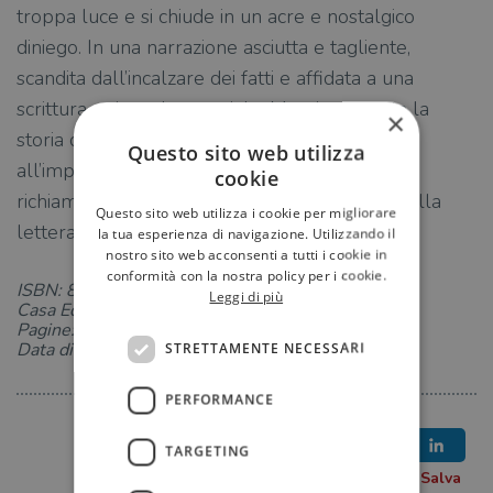
troppa luce e si chiude in un acre e nostalgico
diniego. In una narrazione asciutta e tagliente,
scandita dall’incalzare dei fatti e affidata a una
scrittura epica ed essenziale, Magris racconta la
×
storia di un amore per la vita che approda
Questo sito web utilizza
all’impossibilità di vivere, una parabola che si
cookie
richiama all’odissea di altri grandi fuggiaschi della
Questo sito web utilizza i cookie per migliorare
letteratura e della cultura moderna.
la tua esperienza di navigazione. Utilizzando il
nostro sito web acconsenti a tutti i cookie in
conformità con la nostra policy per i cookie.
ISBN: 8811607639
Leggi di più
Casa Editrice: Garzanti
Pagine: 112
Data di uscita: 16-01-2020
STRETTAMENTE NECESSARI
PERFORMANCE
TARGETING