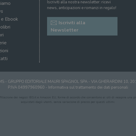
Iscriviti alla nostra newsletter: ricevi
siamo
news, anticipazioni e romanzi in regalo!
s
i e Ebook
Iscriviti alla
olibri
Newsletter
ri
erie
zioni
atti
S - GRUPPO EDITORIALE MAURI SPAGNOL SPA - VIA GHERARDINI 10, 2
P.IVA 04997960960 -
Informativa sul trattamento dei dati personali
affiliazione dei negozi IBS.it e Amazon EU, forme di accordo che consentono ai siti di recepire una pic
acquistati dagli utenti, senza variazione di prezzo per questi ultimi.