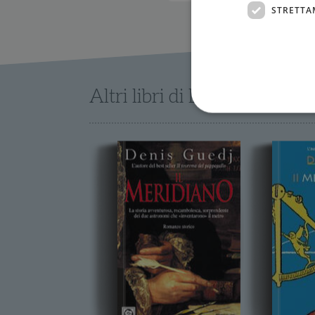
STRETTA
Altri libri di Denis Guedj
I cookie strettamente necessa
web non può essere utilizza
Nome
wordpress_test_cookie
wordpress_sec_[hash]
wordpress_logged_in_[ha
CookieScriptConsent