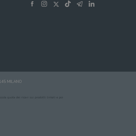
0145 MILANO
cola quota dei ricavi sui prodotti linkati e poi