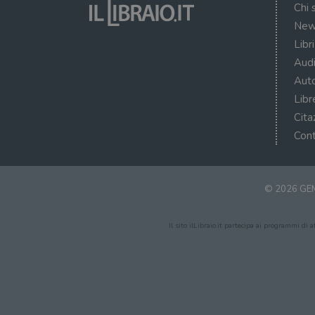
Chi 
New
Libr
Audi
Auto
Libr
Cita
Cont
© 2026 GEM
Il sito ilLibraio.it partecipa ai programmi di 