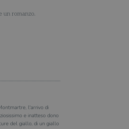
ome un romanzo.
Guedj è uno storico dell
Guedj è bravissimo nel re
ontmartre, l'arrivo di
eziosissimo e inatteso dono
re del giallo, di un giallo