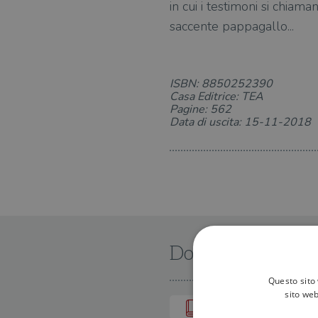
in cui i testimoni si chiam
saccente pappagallo...
ISBN: 8850252390
Casa Editrice: TEA
Pagine: 562
Data di uscita: 15-11-2018
Dove trovarlo
Questo sito 
sito web
IN LIBRERIA