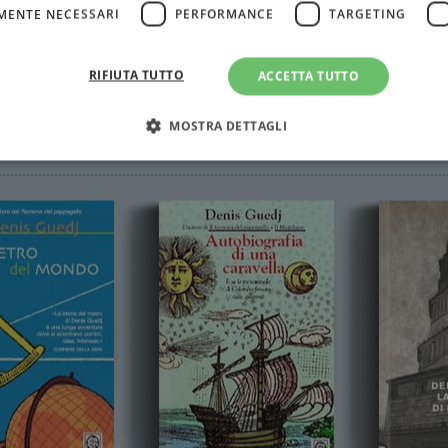
MENTE NECESSARI
PERFORMANCE
TARGETING
RIFIUTA TUTTO
ACCETTA TUTTO
MOSTRA DETTAGLI
Strettamente necessari
Performance
Targeting
Terze parti
ri consentono le funzionalità principali del sito web come l'accesso dell'utente e la gest
to correttamente senza i cookie strettamente necessari.
Fornitore
/
Scadenza
Descrizione
Dominio
Sessione
WordPress imposta questo cookie quando accedi alla
Automattic
cookie viene utilizzato per verificare se il browser
Inc.
consentire o rifiutare i cookie.
.illibraio.it
.illibraio.it
Sessione
Usato per gestire la sessione degli utenti loggati sul 
sh]
.illibraio.it
Sessione
Usato per gestire la sessione degli utenti loggati sul 
1 mese
Memorizza lo stato del consenso ai cookie dell'uten
CookieScript