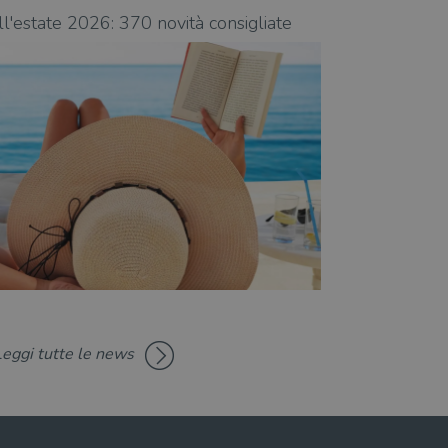
ll'estate 2026: 370 novità consigliate
Libri da leggere
Leggi tutte le news