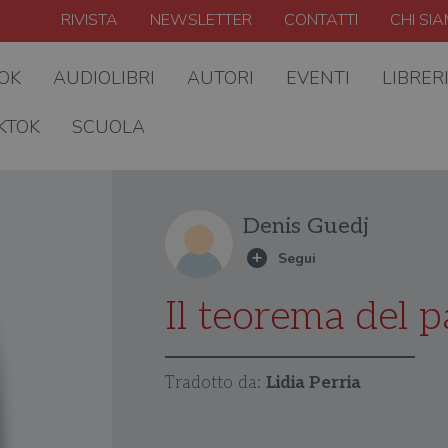
RIVISTA
NEWSLETTER
CONTATTI
CHI SI
OOK
AUDIOLIBRI
AUTORI
EVENTI
LIBRER
KTOK
SCUOLA
Denis Guedj
Il teorema del 
Tradotto da:
Lidia Perria