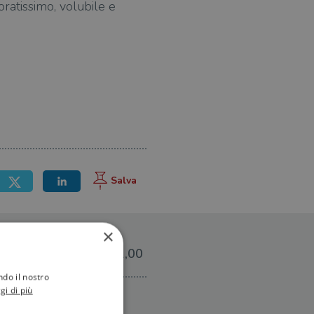
oratissimo, volubile e
×
€12,00
ndo il nostro
gi di più