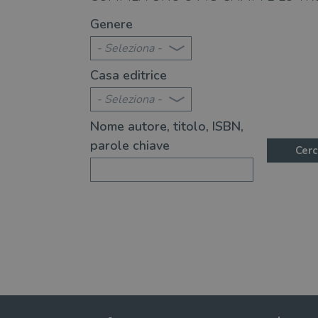
te 2026: 370 novità consigliate
Libri da leggere nell'e
Genere
- Seleziona -
Casa editrice
- Seleziona -
Nome autore, titolo, ISBN,
parole chiave
Cerc