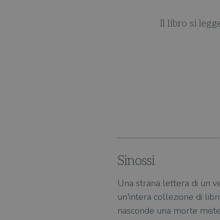
ma vincente dei suoi best
Il libro si le
 uomini alla ricerca della
Sinossi
Una strana lettera di un ve
un'intera collezione di lib
nasconde una morte misteri