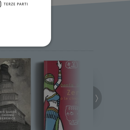
TERZE PARTI
ione dell'account. Il sito
 pagina di login. Il
 Web è impostato per
sito
sito
te per il dominio corrente.