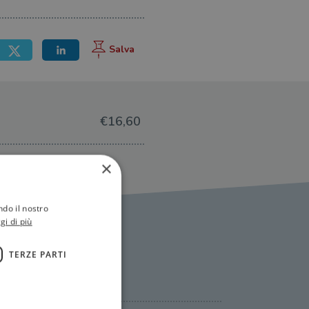
€16,60
×
ndo il nostro
gi di più
TERZE PARTI