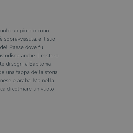
suolo un piccolo cono
 sopravvissuta, e il suo
lo del Paese dove fu
ustodisce anche il mistero
e di sogni a Babilonia,
de una tappa della storia
onese e araba. Ma nella
rca di colmare un vuoto