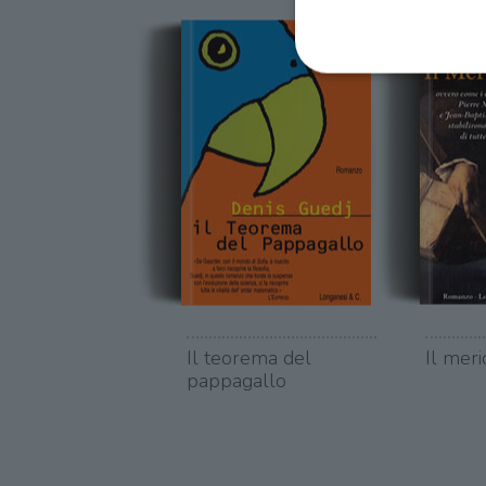
I cookie strettamente necessa
web non può essere utilizza
Nome
wordpress_test_cookie
wordpress_sec_[hash]
wordpress_logged_in_[ha
Il teorema del
Il meri
pappagallo
CookieScriptConsent
msToken