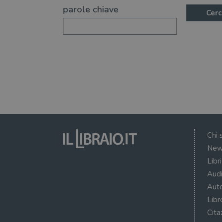
parole chiave
Cerc
Chi 
New
Libr
Audi
Auto
Libr
Cita