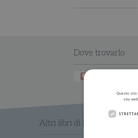
Dove trovarlo
IN LIBRERIA
Questo sito 
sito web
STRETTA
Altri libri di Denis Guedj