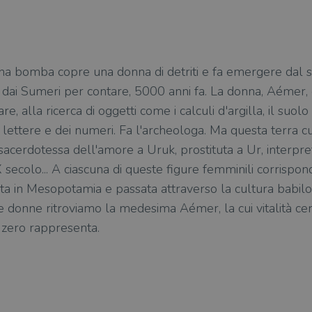
 una bomba copre una donna di detriti e fa emergere dal 
o dai Sumeri per contare, 5000 anni fa. La donna, Aémer, è
re, alla ricerca di oggetti come i calculi d'argilla, il suo
e lettere e dei numeri. Fa l'archeologa. Ma questa terra c
sacerdotessa dell'amore a Uruk, prostituta a Ur, interpret
 secolo... A ciascuna di queste figure femminili corrispon
ta in Mesopotamia e passata attraverso la cultura babil
ue donne ritroviamo la medesima Aémer, la cui vitalità ce
o zero rappresenta.