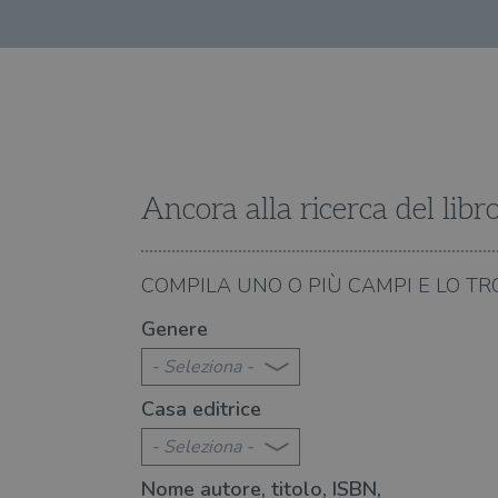
Fornitore
Forni
/
Nome
Nome
Dominio
/
Nome
Domi
UserProfile
.illibraio.it
_ga_RXJCD2NFMF
__Secure-ROLLOUT_TOKE
.illibr
_fbp
Meta
Platform In
_ga
ttwid
.illibraio.it
Goog
LLC
Ancora alla ricerca del libr
.illibr
YSC
06.08.2026
COMPILA UNO O PIÙ CAMPI E LO TR
VISITOR_INFO1_LIVE
le canzoni di Francesco Guccini
I riferimenti letterari 
Genere
- Seleziona -
VISITOR_PRIVACY_METAD
Casa editrice
- Seleziona -
Nome autore, titolo, ISBN,