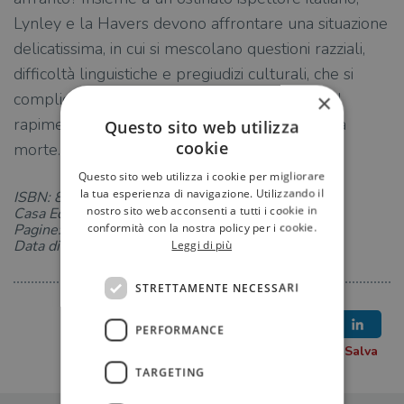
Lynley e la Havers devono affrontare una situazione
delicatissima, in cui si mescolano questioni razziali,
difficoltà linguistiche e pregiudizi culturali, che si
complica ulteriormente quando al mistero sul
×
rapimento si aggiunge quello di una misteriosa
Questo sito web utilizza
cookie
morte...
Questo sito web utilizza i cookie per migliorare
la tua esperienza di navigazione. Utilizzando il
ISBN: 8830440043
nostro sito web acconsenti a tutti i cookie in
Casa Editrice: Longanesi
conformità con la nostra policy per i cookie.
Pagine: 720
Data di uscita: 24-04-2014
Leggi di più
STRETTAMENTE NECESSARI
PERFORMANCE
TARGETING