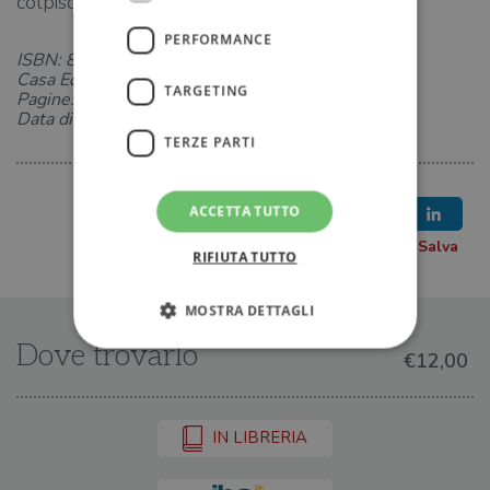
colpisce per l’attualità degli argomenti trattati.
PERFORMANCE
ISBN: 8831013955
Casa Editrice: Salani
TARGETING
Pagine: 96
Data di uscita: 19-05-2022
TERZE PARTI
ACCETTA TUTTO
RIFIUTA TUTTO
MOSTRA DETTAGLI
Dove trovarlo
€12,00
Strettamente necessari
Performance
Targeting
Terze parti
IN LIBRERIA
I cookie strettamente necessari consentono le
funzionalità principali del sito web come