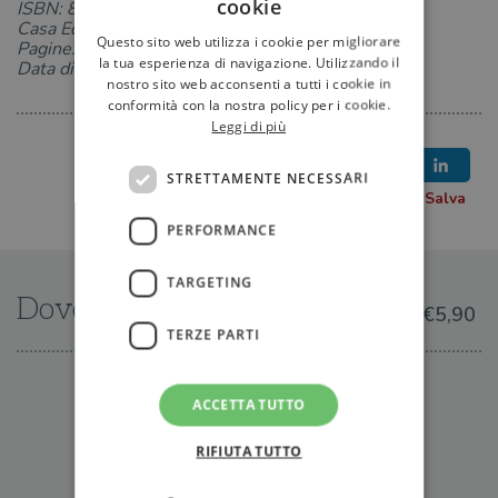
cookie
ISBN: 8822776348
Casa Editrice: Newton Compton
Questo sito web utilizza i cookie per migliorare
Pagine: 256
la tua esperienza di navigazione. Utilizzando il
Data di uscita: 01-03-2024
nostro sito web acconsenti a tutti i cookie in
conformità con la nostra policy per i cookie.
Leggi di più
STRETTAMENTE NECESSARI
PERFORMANCE
TARGETING
Dove trovarlo
€5,90
TERZE PARTI
IN LIBRERIA
ACCETTA TUTTO
RIFIUTA TUTTO