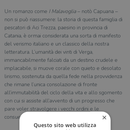
Un romanzo come
I Malavoglia
– notò Capuana –
non si può riassumere: la storia di questa famiglia di
pescatori di Aci Trezza, paesino in provincia di
Catania, è ormai considerata una sorta di manifesto
del verismo italiano e un classico della nostra
letteratura. L’umanità dei vinti di Verga,
immancabilmente falciati da un destino crudele e
implacabile, si muove corale con quieto e desolato
lirismo, sostenuta da quella fede nella provvidenza
che rimane l’unica consolazione di fronte
all’immutabilità del ciclo della vita e allo sgomento
con cui si assiste all’avvento di un progresso che
pare voler stravolgere i vecchi ordini e le
×
consuetudini di una civiltà arcaica.
Questo sito web utilizza