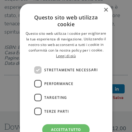
esperienza. Esperienza fattiva, concreta (Hesse è
×
stato, nei suoi giardini e nei suoi orti, un coltivatore
Questo sito web utilizza
tenace e appassionato), ed esperienza interiore,
cookie
spirituale.
Questo sito web utilizza i cookie per migliorare
la tua esperienza di navigazione. Utilizzando il
nostro sito web acconsenti a tutti i cookie in
ISBN: 8823511313
conformità con la nostra policy per i cookie.
Casa Editrice: Guanda
Leggi di più
Pagine: 168
Data di uscita: 07-05-2015
STRETTAMENTE NECESSARI
PERFORMANCE
TARGETING
TERZE PARTI
Dove trovarlo
€12,00
ACCETTA TUTTO