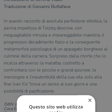
Traduzione di Giovanni Buttafava
In questo racconto di assoluta perfezione stilistica, la
penna impietosa di Tolstoj descrive, con
ineguagliabile minuzia e impareggiabile maestria, il
progressivo decadimento fisico e la conseguente
metamorfosi psicologica di un appagato borghese al
culmine della carriera. Sorpreso dalla morte che lo
incalza attraverso la malattia, costretto a
confrontarsi con le piccole e grandi ipocrisie, le
menzogne e l’inautenticità della sua vita, solo alla
fine Ivan Il’icˇtrova un senso ai suoi giorni e una
possibilità di pacificazione.
×
ISBN: 881181037X
Questo sito web utilizza
Casa Editrice: Garzanti