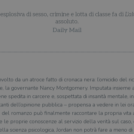
esplosiva di sesso, crimine e lotta di classe fa di
L'a
assoluto.
Daily Mail
olto da un atroce fatto di cronaca nera: l’omicidio del 
e, la governante Nancy Montgomery. Imputata insieme a 
e spedita in carcere e, sospettata di insanità mentale, 
tanti dell’opinione pubblica – propensa a vedere in lei or
ta del romanzo può finalmente raccontare la propria vita
e le proprie conoscenze al servizio della verità sul caso
ella scienza psicologica, Jordan non potrà fare a meno d