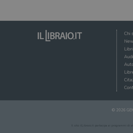
Chi 
New
Libr
Audi
Auto
Libr
Cita
Cont
© 2026 GEM
Il sito ilLibraio.it partecipa ai programmi di 