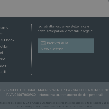
Iscriviti alla nostra newsletter: ricevi
siamo
news, anticipazioni e romanzi in regalo!
s
i e Ebook
Iscriviti alla
olibri
Newsletter
ri
erie
zioni
atti
S - GRUPPO EDITORIALE MAURI SPAGNOL SPA - VIA GHERARDINI 10, 2
P.IVA 04997960960 -
Informativa sul trattamento dei dati personali
affiliazione dei negozi IBS.it e Amazon EU, forme di accordo che consentono ai siti di recepire una pic
acquistati dagli utenti, senza variazione di prezzo per questi ultimi.