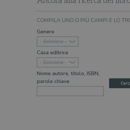
Ancora alla ricerca del libr
VISITOR_PRIVACY_METAD
14.04.2021
COMPILA UNO O PIÙ CAMPI E LO TR
t Atwood, autrice visionaria del
Il Premio Speciale La
Genere
Atwood. Ecco la cinqui
- Seleziona -
Casa editrice
- Seleziona -
Nome autore, titolo, ISBN,
parole chiave
Cerc