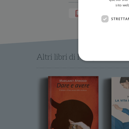
sito web
IN LIBRERIA
STRETTA
Altri libri di Margaret Atw
I cookie strettamente necessa
web non può essere utilizza
Nome
wordpress_test_cookie
wordpress_sec_[hash]