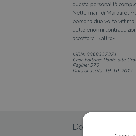
questa personalità comples
Nelle mani di Margaret Atwo
persona due volte vittima 
delle enormi contraddizioni
accettare l’«altro».
ISBN: 8868337371
Casa Editrice: Ponte alle Gra
Pagine: 576
Data di uscita: 19-10-2017
Dove trovarlo
Questo sito 