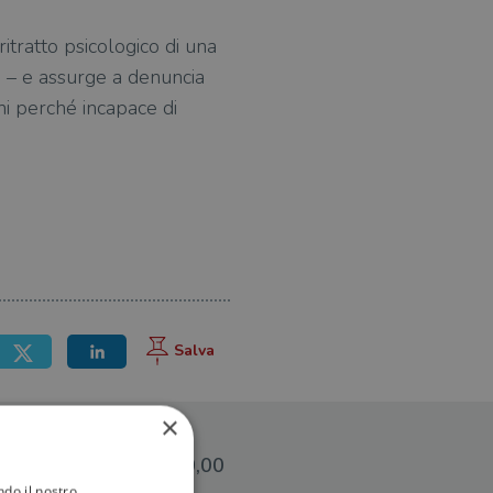
itratto psicologico di una
a – e assurge a denuncia
rni perché incapace di
×
€20,00
ndo il nostro