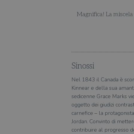
L'altra Grace
un successo
Magnifica! La miscela 
Sinossi
Nel 1843 il Canada è sconv
Kinnear e della sua amant
sedicenne Grace Marks vien
oggetto dei giudizi contras
carnefice – la protagonis
Jordan. Convinto di metter
contribuire al progresso d