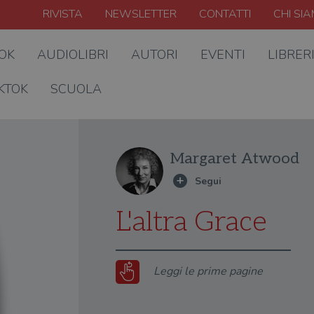
RIVISTA
NEWSLETTER
CONTATTI
CHI SI
OOK
AUDIOLIBRI
AUTORI
EVENTI
LIBRER
KTOK
SCUOLA
Margaret Atwood
L'altra Grace
Leggi le prime pagine