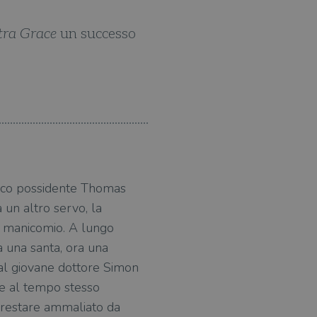
ltra Grace
un successo
Magnifica! La miscela espl
ricco possidente Thomas
un altro servo, la
in manicomio. A lungo
a una santa, ora una
 al giovane dottore Simon
, e al tempo stesso
i restare ammaliato da