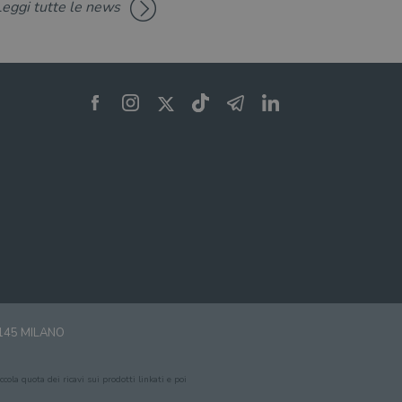
Leggi tutte le news
0145 MILANO
cola quota dei ricavi sui prodotti linkati e poi