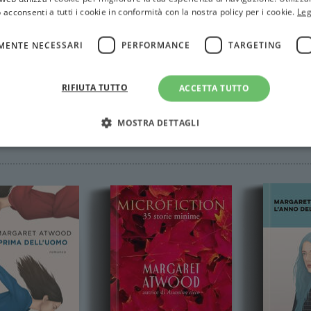
 acconsenti a tutti i cookie in conformità con la nostra policy per i cookie.
Leg
MENTE NECESSARI
PERFORMANCE
TARGETING
RIFIUTA TUTTO
ACCETTA TUTTO
MOSTRA DETTAGLI
ood
Strettamente necessari
Performance
Targeting
Terze parti
ri consentono le funzionalità principali del sito web come l'accesso dell'utente e la gest
to correttamente senza i cookie strettamente necessari.
Fornitore
/
Scadenza
Descrizione
Dominio
Sessione
WordPress imposta questo cookie quando accedi alla
Automattic
cookie viene utilizzato per verificare se il browser
Inc.
consentire o rifiutare i cookie.
.illibraio.it
.illibraio.it
Sessione
Usato per gestire la sessione degli utenti loggati sul 