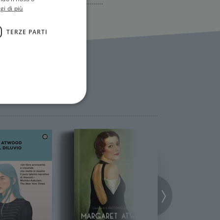
gi di più
TERZE PARTI
ione dell'account. Il sito
 pagina di login. Il
 Web è impostato per
sito