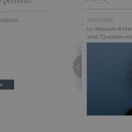
o perfetto?
ATA
5 mesi 4
Questo cookie è impostato da Youtube per memoriz
YouTube
settimane
consenso ai cookie dell'utente per il dominio corre
.youtube.com
03.03.2022
OVERAI
ttes Grinzane 2021 a Margaret
Le riflessioni di M
na
sono "Questioni sco
a