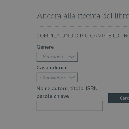
Ancora alla ricerca del libr
VISITOR_PRIVACY_METAD
26.01.2018
COMPILA UNO O PIÙ CAMPI E LO TR
dito di Michael Crichton che ha
"I cercatori di ossa", l
Genere
ispirato "Jurassic Park"
- Seleziona -
Casa editrice
- Seleziona -
Nome autore, titolo, ISBN,
parole chiave
Cerc