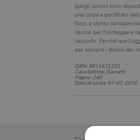
quegli uomini sono disposti 
una corsa a perdifiato dall
Solo, a stento consapevole
risorse per fronteggiare la
nascosto. Perché quell’og
per sempre i destini del 
ISBN: 8811671221
Casa Editrice: Garzanti
Pagine: 240
Data di uscita: 07-07-2016