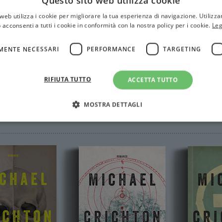
Questo sito web utilizza cookie
web utilizza i cookie per migliorare la tua esperienza di navigazione. Utilizza
 acconsenti a tutti i cookie in conformità con la nostra policy per i cookie.
Leg
MENTE NECESSARI
PERFORMANCE
TARGETING
RIFIUTA TUTTO
ACCETTA TUTTO
MOSTRA DETTAGLI
on
Strettamente necessari
Performance
Targeting
Terze parti
ri consentono le funzionalità principali del sito web come l'accesso dell'utente e la gest
to correttamente senza i cookie strettamente necessari.
Fornitore
/
Scadenza
Descrizione
Dominio
Sessione
WordPress imposta questo cookie quando accedi alla
Automattic
cookie viene utilizzato per verificare se il browser
Inc.
consentire o rifiutare i cookie.
.illibraio.it