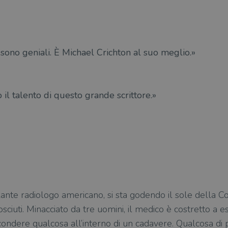
a sono geniali. È Michael Crichton al suo meglio.»
o il talento di questo grande scrittore.»
lante radiologo americano, si sta godendo il sole della 
osciuti. Minacciato da tre uomini, il medico è costretto a
condere qualcosa all’interno di un cadavere. Qualcosa di 