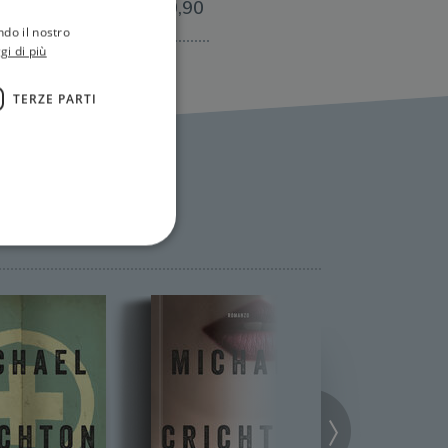
€10,90
ndo il nostro
gi di più
TERZE PARTI
ione dell'account. Il sito
 pagina di login. Il
 Web è impostato per