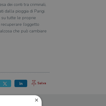
sa dei conti tra criminali,
i dalla pioggia di Parigi.
 su tutte le proprie
r recuperare l’oggetto
qualcosa che può cambiare
×