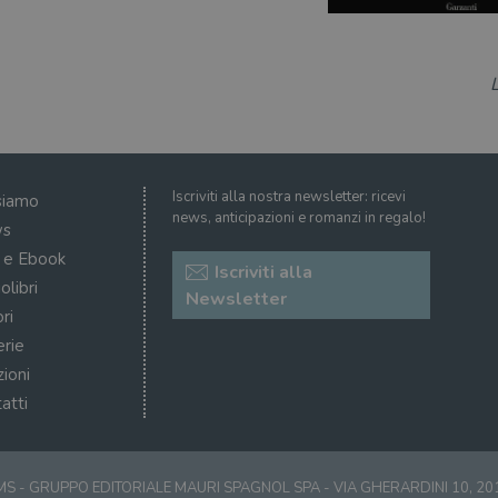
Iscriviti alla nostra newsletter: ricevi
siamo
news, anticipazioni e romanzi in regalo!
s
i e Ebook
Iscriviti alla
olibri
Newsletter
ri
erie
zioni
atti
S - GRUPPO EDITORIALE MAURI SPAGNOL SPA - VIA GHERARDINI 10, 2