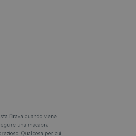
Costa Brava quando viene
 eseguire una macabra
prezioso. Qualcosa per cui