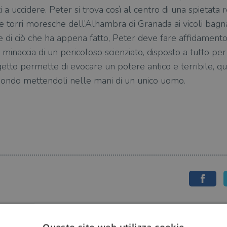
a uccidere. Peter si trova così al centro di una spietata re
e torri moresche dell’Alhambra di Granada ai vicoli bagnat
 di ciò che ha appena fatto, Peter deve fare affidamento
 minaccia di un pericoloso scienziato, disposto a tutto pe
getto permette di evocare un potere antico e terribile, 
mondo mettendoli nelle mani di un unico uomo.