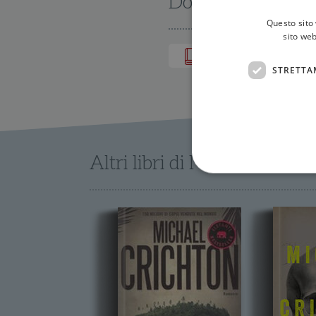
Dove trovarlo
Questo sito 
sito web
IN LIBRERIA
STRETTA
Altri libri di Michael Cricht
I cookie strettamente necessa
web non può essere utilizza
Nome
wordpress_test_cookie