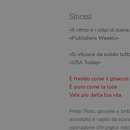
Sinossi
«Il ritmo e i colpi di scen
«Publishers Weekly»
«Si intuisce da subito tutt
«USA Today»
È freddo come il ghiaccio.
È puro come la luce.
Vale più della tua vita.
Peter Ross, giovane e bril
accostato e rapito da scon
operazione chirurgica: nas