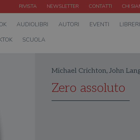
RIVISTA
NEWSLETTER
CONTATTI
CHI SI
OOK
AUDIOLIBRI
AUTORI
EVENTI
LIBRER
KTOK
SCUOLA
Michael Crichton
,
John Lan
Zero assoluto