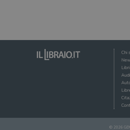
Chi 
New
Libr
Audi
Auto
Libr
Cita
Cont
© 2026 GEM