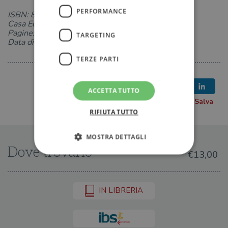
PERFORMANCE
ISBN: 8811602289
Casa Editrice: Garzanti
Pagine: 448
TARGETING
Data di uscita: 03-05-2018
TERZE PARTI
ACCETTA TUTTO
RIFIUTA TUTTO
MOSTRA DETTAGLI
Dove trovarlo
€13,00
Strettamente necessari
Performance
IN LIBRERIA
Targeting
Terze parti
I cookie strettamente necessari consentono le
funzionalità principali del sito web come
l'accesso dell'utente e la gestione dell'account. Il