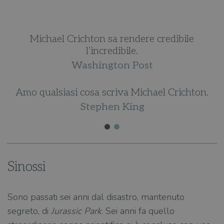
Il suo vero talento consiste nel fare entrare il
lettore nel suo immaginario estremo, senza che
egli se ne renda conto.
la Repubblica
Sinossi
Sono passati sei anni dal disastro, mantenuto
segreto, di
Jurassic Park
. Sei anni fa quello