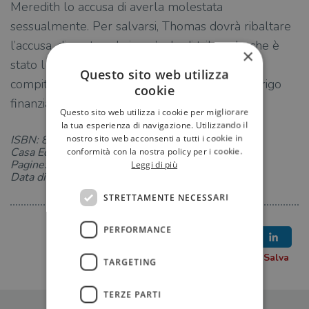
Meredith lo accusa di averla molestata
sessualmente. Per salvarsi, Thomas dovrà ribaltare
l’accusa, dimostrando in un’aula di tribunale che è
×
stato lui ad aver subito le molestie. Ma il suo
Questo sito web utilizza
compito sarà reso più difficile da un oscuro intrigo
cookie
finanziario.
Questo sito web utilizza i cookie per migliorare
la tua esperienza di navigazione. Utilizzando il
nostro sito web acconsenti a tutti i cookie in
ISBN: 8811602262
Casa Editrice: Garzanti
conformità con la nostra policy per i cookie.
Pagine: 464
Leggi di più
Data di uscita: 05-07-2018
STRETTAMENTE NECESSARI
PERFORMANCE
TARGETING
TERZE PARTI