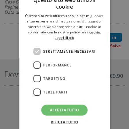
Questo sito web utilizza
Casa Editrice: Garzanti
cookie
Pagine: 446
Data di uscita: 27-05-2010
Questo sito web utilizza i cookie per migliorare
la tua esperienza di navigazione. Utilizzando il
nostro sito web acconsenti a tutti i cookie in
conformità con la nostra policy per i cookie.
Leggi di più
STRETTAMENTE NECESSARI
PERFORMANCE
Dove trovarlo
€9,90
TARGETING
TERZE PARTI
IN LIBRERIA
ACCETTA TUTTO
RIFIUTA TUTTO