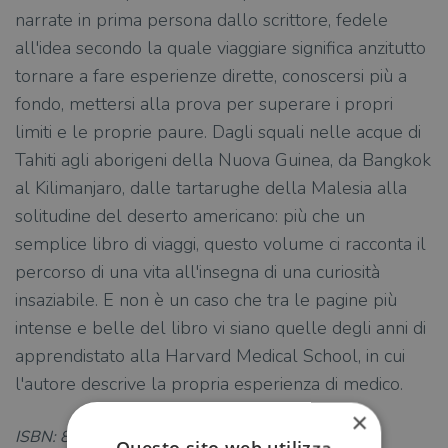
narrate in prima persona dallo scrittore, fedele
all'idea secondo la quale viaggiare significa anzitutto
tornare a fare esperienze dirette, conoscersi più a
fondo, mettersi alla prova per superare i propri
limiti e le proprie paure. Dagli squali nelle acque di
Tahiti agli aborigeni della Nuova Guinea, da Bangkok
al Kilimanjaro, dalle tartarughe della Malesia alla
solitudine del deserto americano: più che un
semplice libro di viaggi, questo volume ci racconta il
percorso di una vita all'insegna di una curiosità
insaziabile. E non è un caso che tra le pagine più
intense e belle del libro vi siano quelle degli anni di
apprendistato alla Harvard Medical School, in cui
l'autore descrive la propria esperienza di medico.
×
ISBN: 8811685869