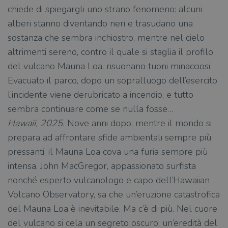
chiede di spiegargli uno strano fenomeno: alcuni
alberi stanno diventando neri e trasudano una
sostanza che sembra inchiostro, mentre nel cielo
altrimenti sereno, contro il quale si staglia il profilo
del vulcano Mauna Loa, risuonano tuoni minacciosi.
Evacuato il parco, dopo un sopralluogo dell’esercito
l’incidente viene derubricato a incendio, e tutto
sembra continuare come se nulla fosse…
Hawaii, 2025.
Nove anni dopo, mentre il mondo si
prepara ad affrontare sfide ambientali sempre più
pressanti, il Mauna Loa cova una furia sempre più
intensa. John MacGregor, appassionato surfista
nonché esperto vulcanologo e capo dell’Hawaiian
Volcano Observatory, sa che un’eruzione catastrofica
del Mauna Loa è inevitabile. Ma c’è di più. Nel cuore
del vulcano si cela un segreto oscuro, un’eredità del