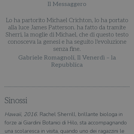
Il Messaggero
to
Lo ha partorito Michael Crichton, lo ha portato
L
e
alla luce James Patterson. ha fatto da tramite
to
Sherri, la moglie di Michael, che di questo testo
S
e
conosceva la genesi e ha seguito l'evoluzione
senza fine.
Gabriele Romagnoli, Il Venerdì – la
Repubblica
Sinossi
Hawaii, 2016.
Rachel Sherrill, brillante biologa in
forze ai Giardini Botanici di Hilo, sta accompagnando
una scolaresca in visita, quando uno dei ragazzini le