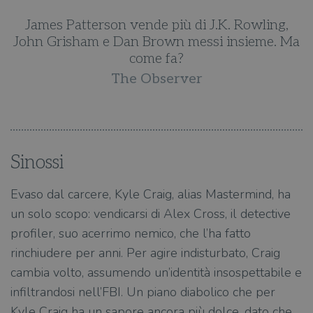
James Patterson vende più di J.K. Rowling,
Ma
John Grisham e Dan Brown messi insieme. Ma
J
come fa?
The Observer
Sinossi
Evaso dal carcere, Kyle Craig, alias Mastermind, ha
un solo scopo: vendicarsi di Alex Cross, il detective
profiler, suo acerrimo nemico, che l’ha fatto
rinchiudere per anni. Per agire indisturbato, Craig
cambia volto, assumendo un’identità insospettabile e
infiltrandosi nell’FBI. Un piano diabolico che per
Kyle Craig ha un sapore ancora più dolce, dato che