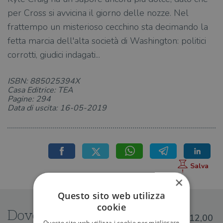
per Cross si avvicina il giorno delle nozze. Nel
frattempo un misterioso cecchino sta decimando la
fetta marcia dell'alta società di Washington: politici
corrotti, giudici indagati...
ISBN: 885025394X
Casa Editrice: TEA
Pagine: 294
Data di uscita: 16-05-2019
×
Questo sito web utilizza
cookie
Dove trovarlo
€12,00
Questo sito web utilizza i cookie per migliorare