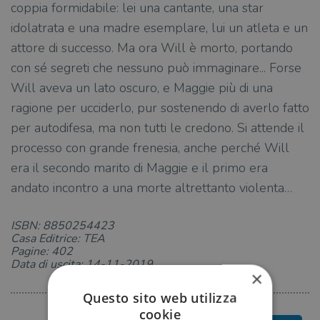
coppia formidabile: lei una cantante, una star
idolatrata e una madre esemplare, lui un atleta e un
attore di successo. Ma ora Will è morto, portando
con sé segreti che nessuno può immaginare... Forse
Will aveva un lato oscuro, e Maggie più di una
ragione per ucciderlo, pur sostenendo di averlo fatto
per autodifesa, ma non tutti le credono. Si attende il
processo con grande frenesia, anche perché Will
era il secondo marito di Maggie e il primo era
andato incontro a una morte altrettanto violenta…
ISBN: 8850254423
Casa Editrice: TEA
Pagine: 402
Data di uscita: 14-11-2019
×
Questo sito web utilizza
cookie