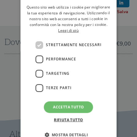
Questo sito web utilizza i cookie per migliorare
la tua esperienza di navigazione. Utilizzando il
nostro sito web acconsenti a tutti i cookie in
conformità con la nostra policy per i cookie.
Leggi di più
Dove trovarlo
€9,00
STRETTAMENTE NECESSARI
PERFORMANCE
IN LIBRERIA
TARGETING
TERZE PARTI
ACCETTA TUTTO
RIFIUTA TUTTO
Altri libri di James Patterson
MOSTRA DETTAGLI