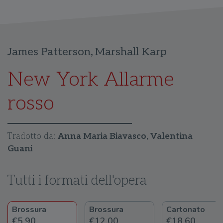
James Patterson
,
Marshall Karp
New York Allarme
rosso
Tradotto da:
Anna Maria Biavasco, Valentina
Guani
Tutti i formati dell'opera
Brossura
Brossura
Cartonato
€5.90
€12.00
€18.60