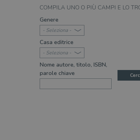
VISITOR_PRIVACY_METAD
12.06.2025
COMPILA UNO O PIÙ CAMPI E LO TR
, "Lo squalo" torna a far paura
A cinquant'anni dall'us
Genere
(anche in libreria)
- Seleziona -
Casa editrice
- Seleziona -
Nome autore, titolo, ISBN,
parole chiave
Cerc