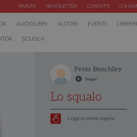
RIVISTA
NEWSLETTER
CONTATTI
CHI SI
OOK
AUDIOLIBRI
AUTORI
EVENTI
LIBRER
KTOK
SCUOLA
Peter Benchley
Lo squalo
Leggi le prime pagine