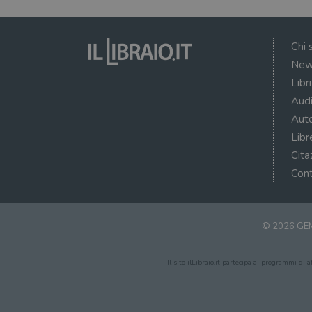
Chi 
New
Libr
Audi
Auto
Libr
Cita
Cont
© 2026 GEM
Il sito ilLibraio.it partecipa ai programmi di 