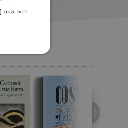
TERZE PARTI
ione dell'account. Il sito
 pagina di login. Il
 Web è impostato per
sito
sito