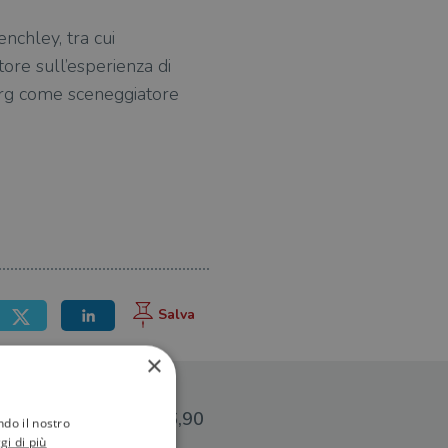
enchley, tra cui
tore sull’esperienza di
berg come sceneggiatore
×
€16,90
ndo il nostro
gi di più