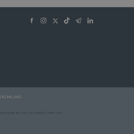
0145 MILANO
cola quota dei ricavi sui prodotti linkati e poi