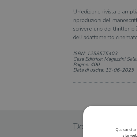
Un’edizione rivista e ampli
riproduzioni del manoscritt
scrivere uno dei thriller 
dell’adattamento cinemato
ISBN: 1259575403
Casa Editrice: Magazzini Sala
Pagine: 400
Data di uscita: 13-06-2025
Dove trovarlo
Questo sito 
sito web