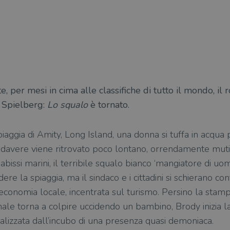
, per mesi in cima alle classifiche di tutto il mondo, il 
n Spielberg:
Lo squalo
è tornato.
iaggia di Amity, Long Island, una donna si tuffa in acqua
adavere viene ritrovato poco lontano, orrendamente mutil
issi marini, il terribile squalo bianco ‘mangiatore di uomin
ere la spiaggia, ma il sindaco e i cittadini si schierano co
’economia locale, incentrata sul turismo. Persino la stamp
male torna a colpire uccidendo un bambino, Brody inizia l
ralizzata dall’incubo di una presenza quasi demoniaca.