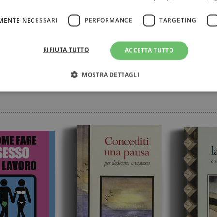
MENTE NECESSARI
PERFORMANCE
TARGETING
RIFIUTA TUTTO
ACCETTA TUTTO
MOSTRA DETTAGLI
Strettamente necessari
Performance
Targeting
Terze parti
ri consentono le funzionalità principali del sito web come l'accesso dell'utente e la gest
to correttamente senza i cookie strettamente necessari.
Fornitore
/
Scadenza
Descrizione
Dominio
Sessione
WordPress imposta questo cookie quando accedi alla
Automattic
cookie viene utilizzato per verificare se il browser
Inc.
consentire o rifiutare i cookie.
.illibraio.it
.illibraio.it
Sessione
Usato per gestire la sessione degli utenti loggati sul 
sh]
.illibraio.it
Sessione
Usato per gestire la sessione degli utenti loggati sul 