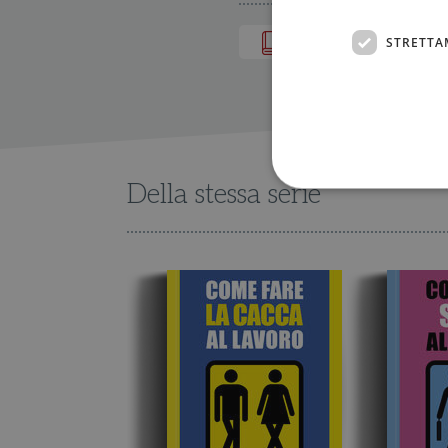
IN LIBRERIA
STRETTA
Della stessa serie
I cookie strettamente necessa
web non può essere utilizza
Nome
wordpress_test_cookie
wordpress_sec_[hash]
wordpress_logged_in_[ha