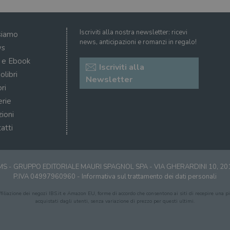
Iscriviti alla nostra newsletter: ricevi
siamo
news, anticipazioni e romanzi in regalo!
s
i e Ebook
Iscriviti alla
olibri
Newsletter
ri
erie
zioni
atti
S - GRUPPO EDITORIALE MAURI SPAGNOL SPA - VIA GHERARDINI 10, 2
P.IVA 04997960960 -
Informativa sul trattamento dei dati personali
affiliazione dei negozi IBS.it e Amazon EU, forme di accordo che consentono ai siti di recepire una pic
acquistati dagli utenti, senza variazione di prezzo per questi ultimi.