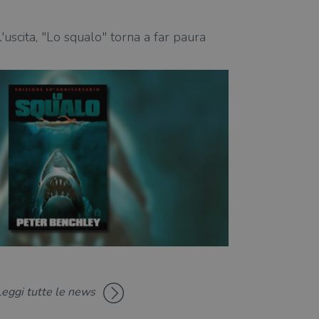
zare lo stato del
nte.
12.06.2025
'uscita, "Lo squalo" torna a far paura
A cinquant'anni 
(anche in libreri
Leggi tutte le news