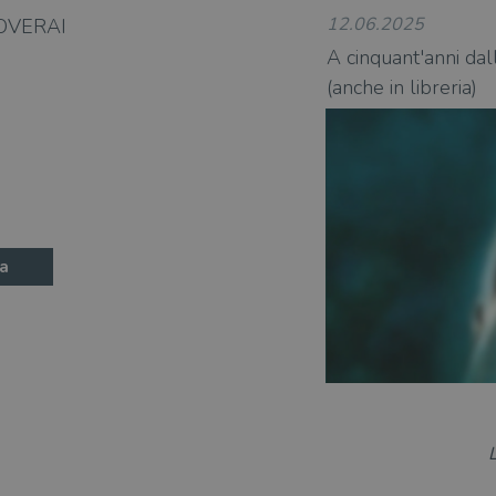
ATA
5 mesi 4
Questo cookie è impostato da Youtube per memoriz
YouTube
settimane
consenso ai cookie dell'utente per il dominio corre
.youtube.com
12.06.2025
OVERAI
cita, "Lo squalo" torna a far paura
A cinquant'anni dall
(anche in libreria)
a