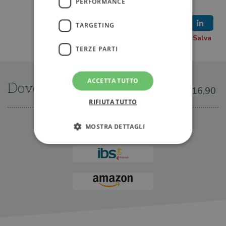
PERFORMANCE
TARGETING
TERZE PARTI
ACCETTA TUTTO
Dove trovarlo
€16,90
RIFIUTA TUTTO
IN LIBRERIA
MOSTRA DETTAGLI
Strettamente necessari
Performance
Targeting
Terze parti
I cookie strettamente necessari consentono le
funzionalità principali del sito web come
l'accesso dell'utente e la gestione dell'account. Il
sito web non può essere utilizzato