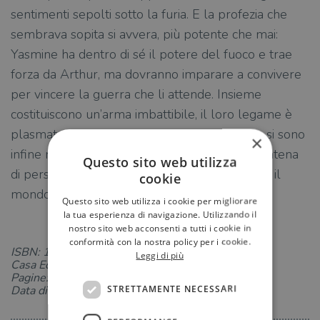
sentimenti sepolti sotto la furia. E la profezia che
sembrava sopita si avvera, più potente che mai:
Yasmine ha dentro di sé il potere del fuoco e trae
forza da Arthur, ma dovranno imparare a convivere
per vincere la guerra che li attende. Insieme
costituiscono un’arma imbattibile, il loro legame è
plasmato dal destino. Il Male e la sua Sposa si sono
×
infine riuniti come predetto, per spezzare la catena
Questo sito web utilizza
di persecuzioni una volta per tutte e cambiare il
cookie
mondo.
Questo sito web utilizza i cookie per migliorare
la tua esperienza di navigazione. Utilizzando il
nostro sito web acconsenti a tutti i cookie in
conformità con la nostra policy per i cookie.
ISBN: 1259575144
Leggi di più
Casa Editrice: Magazzini Salani
Pagine: 464
STRETTAMENTE NECESSARI
Data di uscita: 25-04-2025