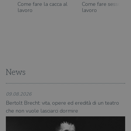
sul s
Come fare la cacca al
Come fare sesso al
lavoro
CookieScriptConsent
lavoro
1 mese
Memo
CookieScript
stat
.illibraio.it
cons
cook
dell
il d
corr
msToken
.tiktok.com
1
Ques
settimana
vien
3 giorni
util
scop
aute
e si
assi
News
che 
rim
regis
i lor
sian
qua
09.08.2026
09
nav
attra
Bertolt Brecht: vita, opere ed eredità di un teatro
Be
sito
inte
che non vuole lasciarci dormire
ch
con 
servi