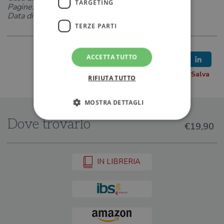
TARGETING
Pagine: 444
Data di uscita: 25-05-2017
TERZE PARTI
ACCETTA TUTTO
RIFIUTA TUTTO
MOSTRA DETTAGLI
Dove trovarlo
€19,90
Strettamente necessari
Performance
Targeting
Terze parti
IN LIBRERIA
I cookie strettamente necessari consentono le
funzionalità principali del sito web come
l'accesso dell'utente e la gestione dell'account. Il
sito web non può essere utilizzato
correttamente senza i cookie strettamente
necessari.