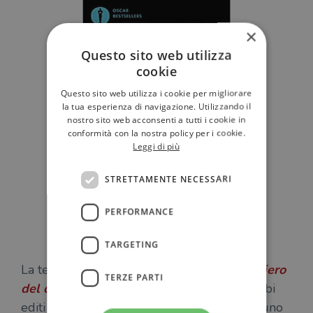
×
Questo sito web utilizza
cookie
Questo sito web utilizza i cookie per migliorare
la tua esperienza di navigazione. Utilizzando il
nostro sito web acconsenti a tutti i cookie in
conformità con la nostra policy per i cookie.
Leggi di più
STRETTAMENTE NECESSARI
PERFORMANCE
“Marina” di Carlos Ruiz Zafón
TARGETING
La tetralogia che si completa con
Il prigioniero
TERZE PARTI
del cielo
e
Il labirinto degli spiriti
(entrambi
editi da Mondadori, con la traduzione di Bruno