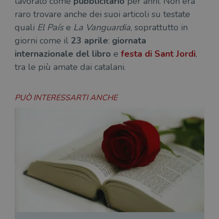
lavorato come
pubblicitario
per anni. Non era
raro trovare anche dei suoi articoli su testate
quali
El País
e
La Vanguardia
, soprattutto in
giorni come il
23 aprile
:
giornata
internazionale del libro
e
festa di
Sant Jordi
,
tra le più amate dai catalani.
PUÒ INTERESSARTI ANCHE