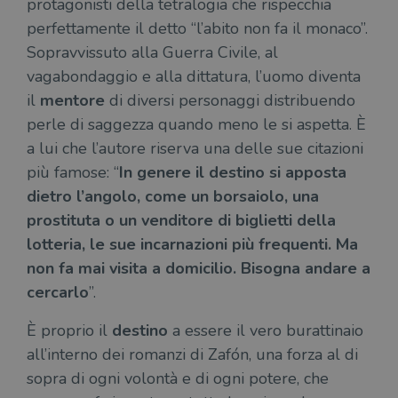
protagonisti della tetralogia che rispecchia
del
richiesta di
del
pagina in un
perfettamente il detto “l’abito non fa il monaco”.
vid
sito e utilizzato
Yo
Sopravvissuto alla Guerra Civile, al
per calcolare i
inc
dati di
sit
vagabondaggio e alla dittatura, l’uomo diventa
visitatori,
det
sessioni e
il 
il
mentore
di diversi personaggi distribuendo
campagne per i
sit
report di analisi
uti
perle di saggezza quando meno le si aspetta. È
dei siti. Per
nuo
impostazione
vec
a lui che l’autore riserva una delle sue citazioni
predefinita,
del
scade dopo 2
di 
più famose: “
In genere il destino si apposta
anni, sebbene
sia
VISITOR_PRIVACY_METADATA
5 mesi 4
Que
YouTube
dietro l’angolo, come un borsaiolo, una
personalizzabile
settimane
imp
.youtube.com
dai proprietari
You
prostituta o un venditore di biglietti della
di siti Web.
mem
sta
lotteria, le sue incarnazioni più frequenti. Ma
con
non fa mai visita a domicilio. Bisogna andare a
coo
del
cercarlo
”.
do
cor
È proprio il
destino
a essere il vero burattinaio
all’interno dei romanzi di Zafón, una forza al di
sopra di ogni volontà e di ogni potere, che