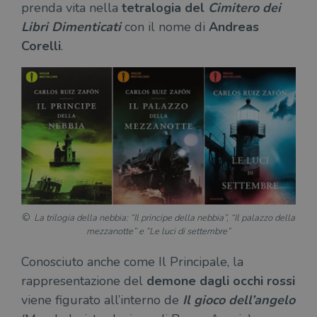
prenda vita nella
tetralogia del
Cimitero dei
Libri Dimenticati
con il nome di
Andreas
Corelli
.
La trilogia della nebbia: “Il principe della nebbia”, “Il palazzo della
mezzanotte” e “Le luci di settembre”
Conosciuto anche come Il Principale, la
rappresentazione del
demone dagli occhi rossi
viene figurato all’interno de
Il gioco dell’angelo