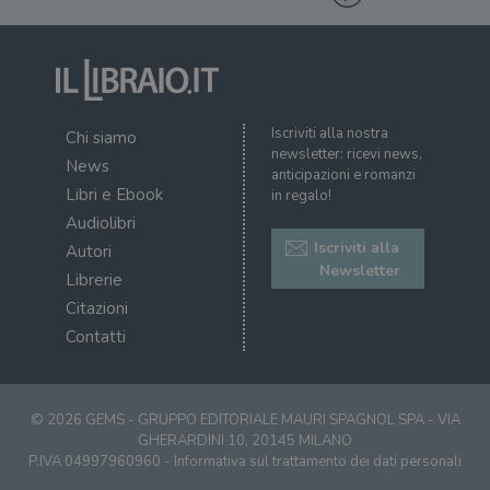
Iscriviti alla nostra
Chi siamo
newsletter: ricevi news,
News
anticipazioni e romanzi
Libri e Ebook
in regalo!
Audiolibri
Iscriviti alla
Autori
Newsletter
Librerie
Citazioni
Contatti
© 2026 GEMS - GRUPPO EDITORIALE MAURI SPAGNOL SPA - VIA
GHERARDINI 10, 20145 MILANO
P.IVA 04997960960 -
Informativa sul trattamento dei dati personali