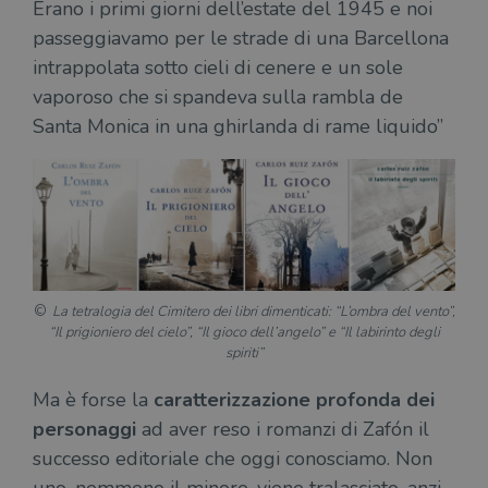
Erano i primi giorni dell’estate del 1945 e noi
alla
login
passeggiavamo per le strade di una Barcellona
vien
util
intrappolata sotto cieli di cenere e un sole
verif
bro
vaporoso che si spandeva sulla rambla de
è im
per 
Santa Monica in una ghirlanda di rame liquido”
o rif
cook
wordpress_sec_[hash]
.illibraio.it
Sessione
Usat
gesti
sess
uten
sul s
wordpress_logged_in_[hash]
.illibraio.it
Sessione
Usat
gesti
sess
La tetralogia del Cimitero dei libri dimenticati: “L’ombra del vento”,
uten
sul s
“Il prigioniero del cielo”, “Il gioco dell’angelo” e “Il labirinto degli
spiriti”
CookieScriptConsent
1 mese
Memo
CookieScript
stat
.illibraio.it
cons
Ma è forse la
caratterizzazione profonda dei
cook
dell
personaggi
ad aver reso i romanzi di Zafón il
il d
corr
successo editoriale che oggi conosciamo. Non
msToken
.tiktok.com
1
Ques