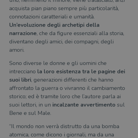
uno, nemmeno il minore, viene tralasciato, anzi
settimana
vien
acquista pian piano sempre più particolarità,
3 giorni
util
scop
connotazioni caratteriali e umanità.
aute
e si
Un’evoluzione degli archetipi della
assi
che 
narrazione
, che da figure essenziali alla storia,
rim
regis
diventano degli amici, dei compagni, degli
i lor
sian
amori.
qua
nav
attra
Sono diverse le donne e gli uomini che
sito
inte
intrecciano
la loro esistenza tra le pagine dei
con 
servi
suoi libri
, generazioni differenti che hanno
affrontato la guerra o vivranno il cambiamento
storico; ed è tramite loro che l’autore parla ai
suoi lettori, in un
incalzante avvertimento
sul
Bene e sul Male.
Fornitore
Nome
/
Scadenza
Descrizione
Fornitore
Dominio
Fornitore
/
“Il mondo non verrà distrutto da una bomba
Nome
Scadenza
Des
Nome
/
Scadenza
Dominio
Descrizione
_ga_RXJCD2NFMF
.illibraio.it
1 anno 1
Questo cookie
atomica, come dicono i giornali, ma da una
Dominio
mese
viene utilizzato