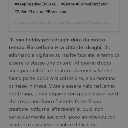
#KeepReadingEnCasa . . #Libros #CarlosRuizZafón
#Zafón #Lectura #Barcelona
Un post condiviso da
Carlos Ruiz Zafón
(@zafonoficial) in data:
“Il mio hobby per i draghi dura da molto
tempo. Barcellona è la città dei draghi
, che
adornano e vigilano su molte facciate, e temo di
essere io stesso uno di loro. Al giorno d’oggi
sono più di 400 le creature
dragonesche
che
fanno parte della mia collezione, e aumentano
di mese in mese. Oltre a essere nato nell’anno
del Drago, il mio legame con questi esseri verdi
che respirano fuoco è molto forte. Siamo
creature notturne, affezionati al buio, non
particolarmente socievoli, poco amichevoli con
scudieri e cavalieri erranti, e difficili da