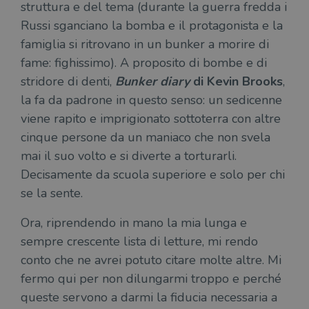
struttura e del tema (durante la guerra fredda i
e si
assi
Russi sganciano la bomba e il protagonista e la
che 
rim
famiglia si ritrovano in un bunker a morire di
regis
i lor
fame: fighissimo). A proposito di bombe e di
sian
qua
stridore di denti,
Bunker diary
di Kevin Brooks
,
nav
attra
la fa da padrone in questo senso: un sedicenne
sito
inte
viene rapito e imprigionato sottoterra con altre
con 
servi
cinque persone da un maniaco che non svela
mai il suo volto e si diverte a torturarli.
Decisamente da scuola superiore e solo per chi
se la sente.
Fornitore
Ora, riprendendo in mano la mia lunga e
Nome
/
Scadenza
Descrizione
sempre crescente lista di letture, mi rendo
Fornitore
Dominio
Fornitore
/
Nome
Scadenza
Des
Nome
/
Scadenza
Dominio
Descrizione
conto che ne avrei potuto citare molte altre. Mi
_ga_RXJCD2NFMF
.illibraio.it
1 anno 1
Questo cookie
Dominio
mese
viene utilizzato
__Secure-ROLLOUT_TOKEN
.youtube.com
5 mesi 4
fermo qui per non dilungarmi troppo e perché
da Google
settimane
UserProfile
.illibraio.it
1 anno
Identifica
Analytics per
l'utente che
queste servono a darmi la fiducia necessaria a
mantenere lo
ttwid
.tiktok.com
11 mesi 4
Que
naviga sul
stato della