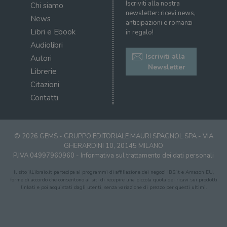
Iscriviti alla nostra
Chi siamo
newsletter: ricevi news,
News
anticipazioni e romanzi
Libri e Ebook
in regalo!
Audiolibri
Iscriviti alla
Autori
Newsletter
Librerie
Citazioni
Contatti
© 2026 GEMS - GRUPPO EDITORIALE MAURI SPAGNOL SPA - VIA
GHERARDINI 10, 20145 MILANO
P.IVA 04997960960 -
Informativa sul trattamento dei dati personali
Il sito ilLibraio.it partecipa ai programmi di affiliazione dei negozi IBS.it e Amazon EU,
forme di accordo che consentono ai siti di recepire una piccola quota dei ricavi sui prodotti
linkati e poi acquistati dagli utenti, senza variazione di prezzo per questi ultimi.