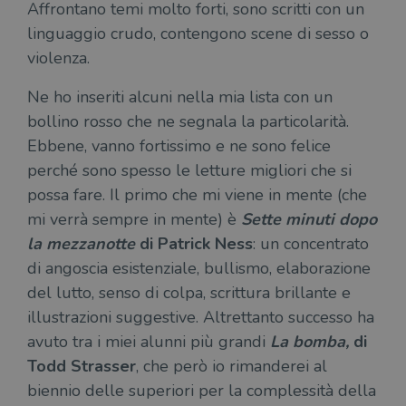
verif
Affrontano temi molto forti, sono scritti con un
bro
è im
linguaggio crudo, contengono scene di sesso o
per 
violenza.
o rif
cook
Ne ho inseriti alcuni nella mia lista con un
wordpress_sec_[hash]
.illibraio.it
Sessione
Usat
gesti
bollino rosso che ne segnala la particolarità.
sess
uten
Ebbene, vanno fortissimo e ne sono felice
sul s
perché sono spesso le letture migliori che si
wordpress_logged_in_[hash]
.illibraio.it
Sessione
Usat
gesti
possa fare. Il primo che mi viene in mente (che
sess
uten
mi verrà sempre in mente) è
Sette minuti dopo
sul s
la mezzanotte
di Patrick Ness
: un concentrato
CookieScriptConsent
1 mese
Memo
CookieScript
stat
.illibraio.it
di angoscia esistenziale, bullismo, elaborazione
cons
cook
del lutto, senso di colpa, scrittura brillante e
dell
il d
illustrazioni suggestive. Altrettanto successo ha
corr
avuto tra i miei alunni più grandi
La bomba,
di
msToken
.tiktok.com
1
Ques
Todd Strasser
, che però io rimanderei al
settimana
vien
3 giorni
util
biennio delle superiori per la complessità della
scop
aute