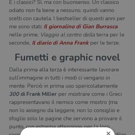
E i classici? Sì, ma con buonsenso. Un classico
odiato non fa bene a nessuno, quindi vanno
scelti con cautela. I bestseller di questi anni per
me sono stati:
Il giornalino di Gian Burrasca
nelle prime,
Viaggio al centro della
terra per le
seconde
,
Il diario di Anna Frank
per le terze.
Fumetti e graphic novel
Dalla prima alla terza è interessante lavorare
sull’immagine in tutti i modi ci vengano in
mente. Perciò in prima uso spericolatamente
300
di Frank Miller
per mostrare come i Greci
rappresentavano il nemico come mostro (ma
non lo assegno da leggere, non lo consiglio e
sfoglio solo le pagine che servono a provare il
punto, con estrema attenzione per la loro
×
sensibilità, sebbene tutti abbiano già visto il film