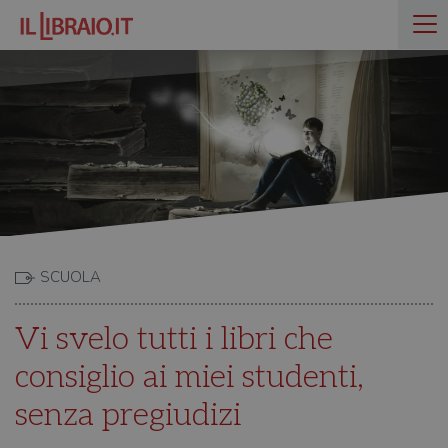
SCUOLA
Vi svelo tutti i libri che
consiglio ai miei studenti,
senza pregiudizi