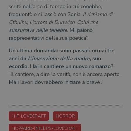
servi
scritti nell’arco di tempo in cui conobbe,
frequentò e si lasciò con Sonia:
Il richiamo di
Cthulhu
,
L’orrore di Dunwich
,
Colui che
sussurrava nelle tenebre
. Mi paiono
rappresentativi della sua poetica”.
Fornitore
Nome
/
Scadenza
Descrizione
Fornitore
Dominio
Fornitore
/
Un’ultima domanda: sono passati ormai tre
Nome
Scadenza
Des
Nome
/
Scadenza
Dominio
Descrizione
anni da
L’invenzione della madre
, suo
_ga_RXJCD2NFMF
.illibraio.it
1 anno 1
Questo cookie
Dominio
mese
viene utilizzato
__Secure-ROLLOUT_TOKEN
.youtube.com
5 mesi 4
esordio. Ha in cantiere un nuovo romanzo?
da Google
settimane
UserProfile
.illibraio.it
1 anno
Identifica
Analytics per
l'utente che
“Il cantiere, a dire la verità, non è ancora aperto.
mantenere lo
ttwid
.tiktok.com
11 mesi 4
Que
naviga sul
stato della
settimane
co
sito.
Ma i lavori dovrebbero iniziare a breve”.
sessione.
ass
l'an
_fbp
2 mesi 4
Utilizzato
Meta
_ga
1 anno 1
Questo nome
Google
dis
settimane
da
Platform
mese
di cookie è
LLC
dei
Facebook
Inc.
associato a
.illibraio.it
per
per fornire
.illibraio.it
Google
in 
una serie di
Universal
int
prodotti
Analytics, che
ute
pubblicitari
rappresenta un
H-P-LOVECRAFT
HORROR
par
come
aggiornamento
par
offerte in
significativo del
cat
tempo reale
servizio di
HOWARD-PHILLIPS-LOVECRAFT
gen
da