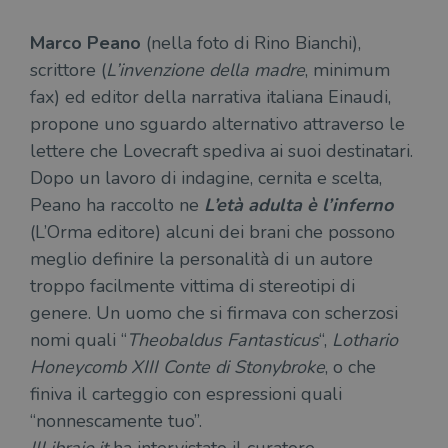
Marco Peano
(nella foto di Rino Bianchi),
scrittore (
L’invenzione della madre
, minimum
fax) ed editor della narrativa italiana Einaudi,
propone uno sguardo alternativo attraverso le
lettere che Lovecraft spediva ai suoi destinatari.
Dopo un lavoro di indagine, cernita e scelta,
Peano ha raccolto ne
L’età adulta è l’inferno
(L’Orma editore) alcuni dei brani che possono
meglio definire la personalità di un autore
troppo facilmente vittima di stereotipi di
genere. Un uomo che si firmava con scherzosi
nomi quali “
Theobaldus Fantasticus
“,
Lothario
Honeycomb XIII Conte di Stonybroke
, o che
finiva il carteggio con espressioni quali
“nonnescamente tuo”.
IlLibraio.it
ha intervistato il curatore.