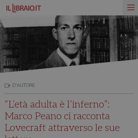
D'AUTORE
“L’età adulta è l’inferno”:
Marco Peano ci racconta
Lovecraft attraverso le sue