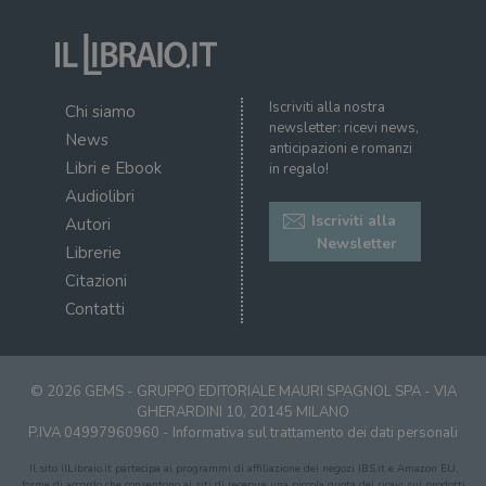
Iscriviti alla nostra
Chi siamo
newsletter: ricevi news,
News
anticipazioni e romanzi
Libri e Ebook
in regalo!
Audiolibri
Iscriviti alla
Autori
Newsletter
Librerie
Citazioni
Contatti
© 2026 GEMS - GRUPPO EDITORIALE MAURI SPAGNOL SPA - VIA
GHERARDINI 10, 20145 MILANO
P.IVA 04997960960 -
Informativa sul trattamento dei dati personali
Il sito ilLibraio.it partecipa ai programmi di affiliazione dei negozi IBS.it e Amazon EU,
forme di accordo che consentono ai siti di recepire una piccola quota dei ricavi sui prodotti