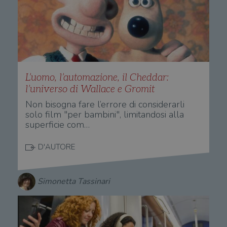
dai proprietari
You
di siti Web.
mem
sta
con
coo
del
do
cor
L’uomo, l’automazione, il Cheddar:
l’universo di Wallace e Gromit
Non bisogna fare l’errore di considerarli
solo film "per bambini", limitandosi alla
superficie com…
D'AUTORE
Simonetta Tassinari