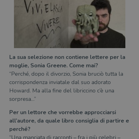
wordpress_logged_in_[hash]
.illibraio.it
Sessione
Usat
gesti
sess
uten
sul s
CookieScriptConsent
1 mese
Memo
CookieScript
stat
.illibraio.it
cons
cook
dell
il d
corr
La sua selezione non contiene lettere per la
moglie, Sonia Greene. Come mai?
msToken
.tiktok.com
1
Ques
settimana
vien
“Perché, dopo il divorzio, Sonia bruciò tutta la
3 giorni
util
scop
corrispondenza inviatale dal suo adorato
aute
e si
Howard. Ma alla fine del libriccino c’è una
assi
che 
sorpresa…”
rim
regis
i lor
Per un lettore che vorrebbe approcciarsi
sian
qua
all’autore, da quale libro consiglia di partire e
nav
attra
perché?
sito
inte
“Una manciata di racconti – fra i più celebri –
con 