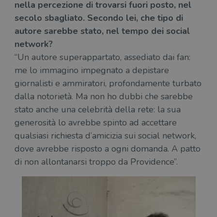
nella percezione di trovarsi fuori posto, nel
I cookie strettamente necessari consentono le
funzionalità principali del sito web come
secolo sbagliato. Secondo lei, che tipo di
l'accesso dell'utente e la gestione dell'account. Il
sito web non può essere utilizzato
autore sarebbe stato, nel tempo dei social
correttamente senza i cookie strettamente
network?
necessari.
“Un autore superappartato, assediato dai fan:
Fornitore
/
Nome
Scadenza
Desc
Dominio
me lo immagino impegnato a depistare
wordpress_test_cookie
Sessione
Wor
Automattic
giornalisti e ammiratori, profondamente turbato
imp
Inc.
ques
.illibraio.it
dalla notorietà. Ma non ho dubbi che sarebbe
quan
alla
stato anche una celebrità della rete: la sua
login
vien
generosità lo avrebbe spinto ad accettare
util
verif
qualsiasi richiesta d’amicizia sui social network,
bro
è im
dove avrebbe risposto a ogni domanda. A patto
per 
di non allontanarsi troppo da Providence”.
o rif
cook
wordpress_sec_[hash]
.illibraio.it
Sessione
Usat
gesti
sess
uten
sul s