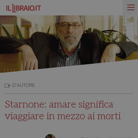
D'AUTORE
Starnone: amare significa
viaggiare in mezzo ai morti