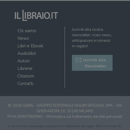
Iscriviti alla nostra
Chi siamo
newsletter: ricevi news,
News
anticipazioni e romanzi
Libri e Ebook
in regalo!
Audiolibri
Iscriviti alla
Autori
Newsletter
Librerie
Citazioni
Contatti
© 2026 GEMS - GRUPPO EDITORIALE MAURI SPAGNOL SPA - VIA
GHERARDINI 10, 20145 MILANO
P.IVA 04997960960 -
Informativa sul trattamento dei dati personali
Il sito ilLibraio.it partecipa ai programmi di affiliazione dei negozi IBS.it e Amazon EU,