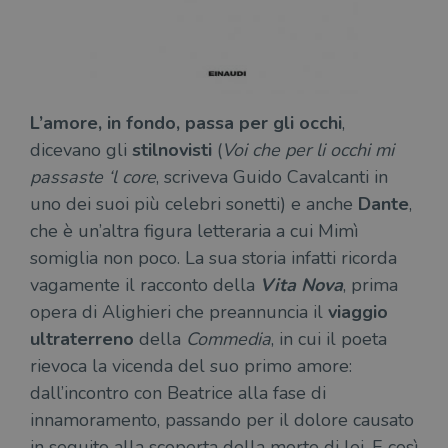
L’amore, in fondo, passa per gli occhi
,
dicevano gli
stilnovisti
(
Voi che per li occhi mi
passaste ‘l core
, scriveva Guido Cavalcanti in
uno dei suoi più celebri sonetti) e anche
Dante
,
che è un’altra figura letteraria a cui Mimì
somiglia non poco. La sua storia infatti ricorda
vagamente il racconto della
Vita Nova
, prima
opera di Alighieri che preannuncia il
viaggio
ultraterreno
della
Commedia
, in cui il poeta
rievoca la vicenda del suo primo amore:
dall’incontro con Beatrice alla fase di
innamoramento, passando per il dolore causato
in seguito alla scoperta della morte di lei. E così