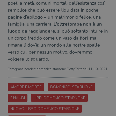
poeti a metà, comuni mortali dall’esistenza così
login
vien
semplice che può essere liquidata in poche
util
verif
pagine d’epilogo – un matrimonio felice, una
bro
è im
famiglia, una carriera.
L’oltretomba non è un
per 
o rif
luogo da raggiungere
, si può soltanto intuire in
cook
un corpo freddo come un vaso da fiori, ma
wordpress_sec_[hash]
.illibraio.it
Sessione
Usat
gesti
rimane lì dov’è: un mondo alle nostre spalle
sess
uten
verso cui, per nessun motivo, dovremmo
sul s
volgere lo sguardo.
wordpress_logged_in_[hash]
.illibraio.it
Sessione
Usat
gesti
sess
Fotografia header: domenico starnone GettyEditorial 11-10-2021
uten
sul s
CookieScriptConsent
1 mese
Memo
CookieScript
AMORE E MORTE
DOMENICO-STARNONE
stat
.illibraio.it
cons
cook
EINAUDI
LIBRI DOMENICO STARNONE
dell
il d
corr
NUOVO LIBRO DOMENICO STARNONE
msToken
.tiktok.com
1
Ques
settimana
vien