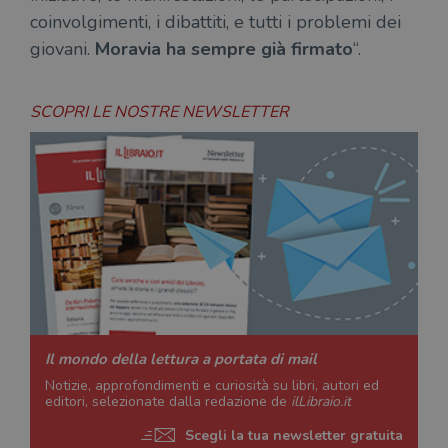
coinvolgimenti, i dibattiti, e tutti i problemi dei
giovani.
Moravia ha sempre già firmato
“.
SCOPRI LE NOSTRE NEWSLETTER
Il mondo della lettura a portata di mail
Notizie, approfondimenti e curiosità su libri, autori ed
editori, selezionate dalla redazione de
ilLibraio.it
Scegli la tua newsletter gratuita