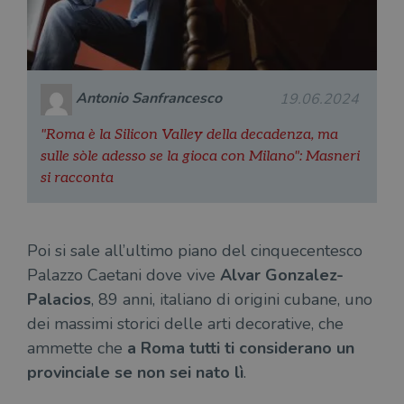
del
do
cor
Antonio Sanfrancesco
19.06.2024
"Roma è la Silicon Valley della decadenza, ma
sulle sòle adesso se la gioca con Milano": Masneri
si racconta
Poi si sale all’ultimo piano del cinquecentesco
Palazzo Caetani dove vive
Alvar Gonzalez-
Palacios
, 89 anni, italiano di origini cubane, uno
dei massimi storici delle arti decorative, che
ammette che
a Roma tutti ti considerano un
provinciale se non sei nato lì
.