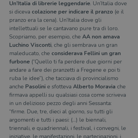
Un’Italia di librerie leggendarie
. Un’Italia dove
si diceva
colazione per indicare il pranzo
(e il
pranzo era la cena). Un’Italia dove gli
intellettuali se le cantavano pure tra di loro.
Scopriamo, per esempio, che
AA non amava
Luchino Visconti
, che gli sembrava un gran
maleducato, che
considerava Fellini un gran
furbone
(“Quello ti fa perdere due giorni per
andare a fare dei pranzetti a Fregene e poi ti
ruba le idee”), che tacciava di provincialismo
anche
Pasolini
e sfotteva
Alberto Moravia
che
firmava appelli su qualsiasi cosa come scriveva
in un delizioso pezzo degli anni Sessanta:
“firme. Due, tre, dieci al giorno, su tutti gli
argomenti e tutti i paesi: (…) le biennali,
triennali, e quadriennali, i festival, i convegni, le
iniziative, le manifestazioni, le partecipazioni, i