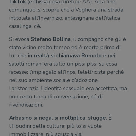
TikTok
(e chissà cosa direbbe AA). Alla fine,
comunque, si scopre che a Voghera una strada
intitolata all’Invernizio, antesignana dell’italica
casalinga, c’è.
Si evoca
Stefano Bollina
, il compagno che gli è
stato vicino molto tempo ed è morto prima di
lui, che
in realtà si chiamava Romolo
e nei
salotti romani era tutto un pissi pissi su cosa
facesse: l’impiegato all’Inps, l’elettricista perché
nel suo ambiente sociale d’adozione,
l’aristocrazia, l’identità sessuale era accettata, ma
non certo tema di conversazione, né di
rivendicazioni.
Arbasino si nega, si moltiplica, sfugge
. È
l’Houdini della cultura: più lo si vuole
immobilizzare, più sguscia via.