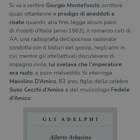
Si va a sentire
Giorgio Montefoschi
, scrittore
necessari.
quasi ottantenne e
prodigo di aneddoti e
Fornitore
/
Nome
Scadenza
Desc
Dominio
risate
quando, alla fine, legge alcuni passi
wordpress_test_cookie
Sessione
Wor
Automattic
di
Fratelli d’Italia
(anno 1963), il romanzo cult di
imp
Inc.
ques
.illibraio.it
AA, una radiografia dell’ipocrisia nazionale
quan
alla
condotta con il bisturi del gossip, negli anni in
login
vien
cui, mentre gli intellettuali discutevano di
util
verif
impegno civile,
lui svelava che l’imperatore
bro
era nudo
, e pure malvestito. Si interroga
è im
per 
Masolino D’Amico
, 83 anni, figlio della celebre
o rif
cook
Suso Cecchi d’Amico
e del musicologo
Fedele
wordpress_sec_[hash]
.illibraio.it
Sessione
Usat
d’Amico
.
gesti
sess
uten
sul s
wordpress_logged_in_[hash]
.illibraio.it
Sessione
Usat
gesti
sess
uten
sul s