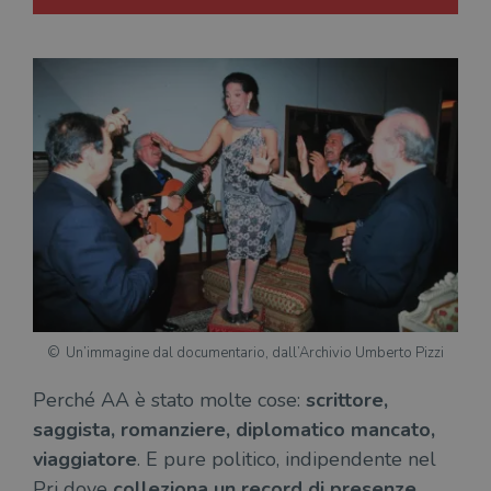
Un’immagine dal documentario, dall’Archivio Umberto Pizzi
Perché AA è stato molte cose:
scrittore,
saggista, romanziere, diplomatico mancato,
viaggiatore
. E pure politico, indipendente nel
Pri dove
colleziona un record di presenze
,