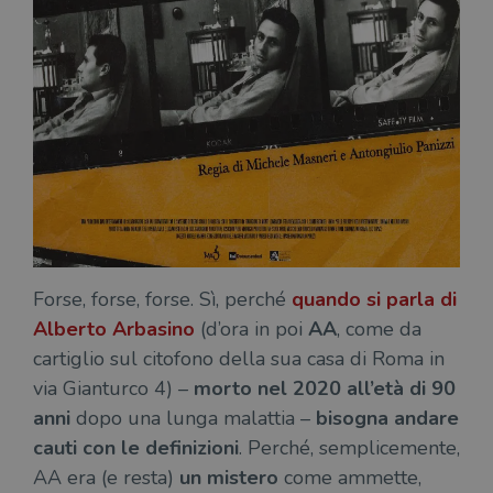
Forse, forse, forse. Sì, perché
quando si parla di
Alberto Arbasino
(d’ora in poi
AA
, come da
cartiglio sul citofono della sua casa di Roma in
via Gianturco 4) –
morto nel 2020 all’età di 90
anni
dopo una lunga malattia –
bisogna andare
cauti con le definizioni
. Perché, semplicemente,
AA era (e resta)
un mistero
come ammette,