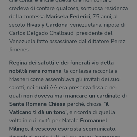
che conta, e anche quella che non conta o
credeva di contare qualcosa, sontuosa residenza
della contessa
Marisela Federici
, 75 anni, al
Fornitore
secolo
Rivas y Cardona
, venezuelana, nipote di
Nome
/
Scadenza
Descrizione
Fornitore
Dominio
Fornitore
/
Nome
Scadenza
Des
Carlos Delgado Chalbaud, presidente del
Nome
/
Scadenza
Dominio
Descrizione
_ga_RXJCD2NFMF
.illibraio.it
1 anno 1
Questo cookie
Dominio
Venezuela fatto assassinare dal dittatore Perez
mese
viene utilizzato
__Secure-ROLLOUT_TOKEN
.youtube.com
5 mesi 4
da Google
settimane
UserProfile
.illibraio.it
1 anno
Identifica
Jimenes.
Analytics per
l'utente che
mantenere lo
ttwid
.tiktok.com
11 mesi 4
Que
naviga sul
stato della
settimane
co
sito.
Regina dei salotti e dei funerali vip della
sessione.
ass
l'an
_fbp
2 mesi 4
Utilizzato
nobiltà nera romana
, la contessa racconta a
Meta
_ga
1 anno 1
Questo nome
Google
dis
settimane
da
Platform
mese
di cookie è
LLC
dei
Masneri come assemblava gli invitati dei suoi
Facebook
Inc.
associato a
.illibraio.it
per
per fornire
.illibraio.it
Google
in 
salotti, nei quali AA era presenza fissa e nei
una serie di
Universal
int
prodotti
Analytics, che
qua
li non doveva mai mancare un cardinale di
ute
pubblicitari
rappresenta un
par
come
aggiornamento
Santa Romana Chiesa
perché, chiosa, “
il
par
offerte in
significativo del
cat
tempo reale
Vaticano ti dà un tono
“, e ricorda di quella
servizio di
gen
da
analisi più
sti
inserzionisti
volta in cui invitò per Natale
Emmanuel
comunemente
terzi.
usato da
YSC
Sessione
Que
Google LLC
Milingo, il vescovo esorcista scomunicato
,
Google. Questo
imp
.youtube.com
cookie viene
Yo
utilizzato per