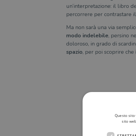
un’interpretazione: il libro d
percorrere per contrastare il
Ma non sarà una via semplice
modo indelebile
, persino n
doloroso, in grado di scardin
spazio
, per poi scoprire che
Questo sito 
sito web
STRETTA