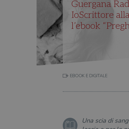
Guergana Rade
IoScrittore al
l’ebook “Pregh
EBOOK E DIGITALE
Una scia di sangu