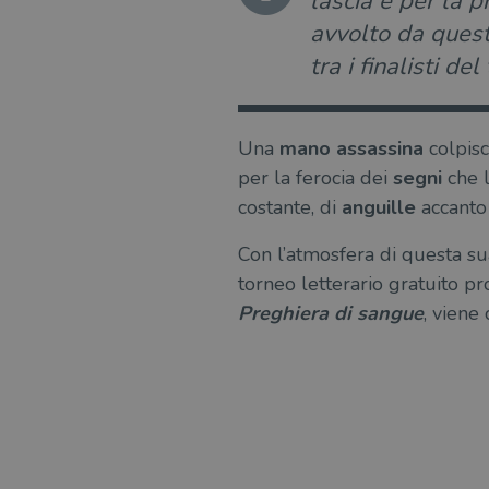
lascia e per la p
avvolto da ques
tra i finalisti de
Una
mano assassina
colpisc
per la ferocia dei
segni
che l
costante, di
anguille
accanto 
Con l’atmosfera di questa su
torneo letterario gratuito pr
Preghiera di sangue
, viene