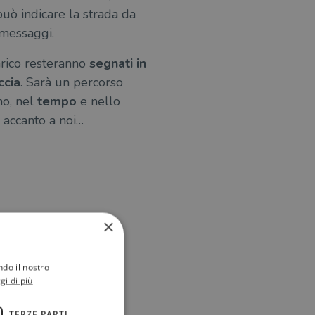
 può indicare la strada da
 messaggi.
rico resteranno
segnati in
ccia
. Sarà un percorso
no, nel
tempo
e nello
 accanto a noi…
×
ndo il nostro
gi di più
TERZE PARTI