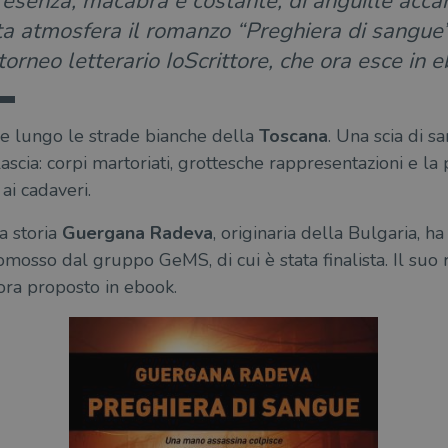
resenza, macabra e costante, di anguille accan
ta atmosfera il romanzo “Preghiera di sangue
l torneo letterario IoScrittore, che ora esce in 
e lungo le strade bianche della
Toscana
. Una scia di s
ascia: corpi martoriati, grottesche rappresentazioni e l
ai cadaveri.
a storia
Guergana Radeva
, originaria della Bulgaria, h
omosso dal gruppo GeMS, di cui è stata finalista. Il suo 
 ora proposto in ebook.