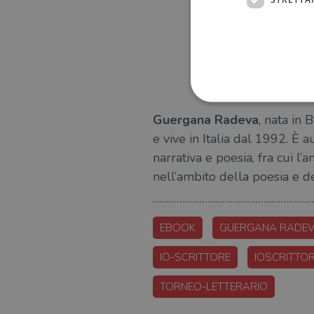
Guergana Radeva
, nata in 
e vive in Italia dal 1992. È a
narrativa e poesia, fra cui l’
I cookie strettamente necessa
web non può essere utilizza
nell’ambito della poesia e de
Nome
wordpress_test_cookie
EBOOK
GUERGANA RADE
IO-SCRITTORE
IOSCRITTO
wordpress_sec_[hash]
wordpress_logged_in_[ha
TORNEO-LETTERARIO
CookieScriptConsent