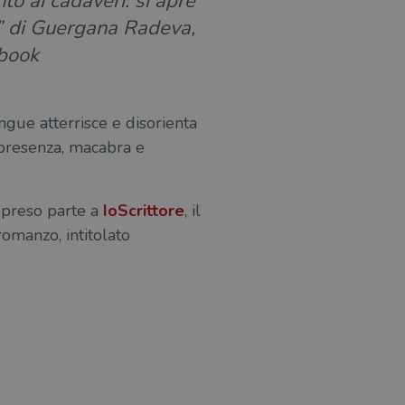
to ai cadaveri: si apre
” di Guergana Radeva,
ebook
angue atterrisce e disorienta
a presenza, macabra e
a preso parte a
IoScrittore
, il
romanzo, intitolato