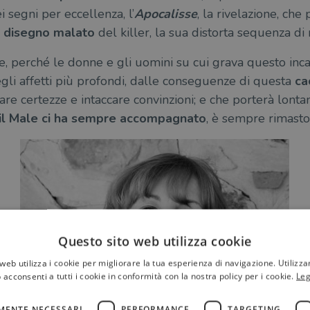
ei segni per eccellenza, l’
Apocalisse
, la rivelazione, che
disegno malato
del killer, la sua distorta sequenza di
, perché le donne e gli uomini su cui grava questo inca
egli affetti più profondi, dalle conseguenze di questa
ca
are certezze e intaccare convinzioni; e che porterà lonta
il Male ci ha sempre accompagnato
, è sempre rimasto
Questo sito web utilizza cookie
web utilizza i cookie per migliorare la tua esperienza di navigazione. Utilizza
 acconsenti a tutti i cookie in conformità con la nostra policy per i cookie.
Leg
MENTE NECESSARI
PERFORMANCE
TARGETING