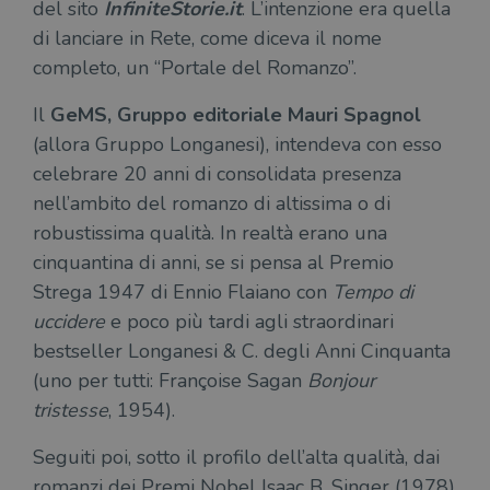
del sito
InfiniteStorie.it
. L’intenzione era quella
di lanciare in Rete, come diceva il nome
completo, un “Portale del Romanzo”.
Il
GeMS, Gruppo editoriale Mauri Spagnol
(allora Gruppo Longanesi), intendeva con esso
celebrare 20 anni di consolidata presenza
nell’ambito del romanzo di altissima o di
robustissima qualità. In realtà erano una
cinquantina di anni, se si pensa al Premio
Strega 1947 di Ennio Flaiano con
Tempo di
uccidere
e poco più tardi agli straordinari
bestseller Longanesi & C. degli Anni Cinquanta
(uno per tutti: Françoise Sagan
Bonjour
tristesse
, 1954).
Seguiti poi, sotto il profilo dell’alta qualità, dai
romanzi dei Premi Nobel Isaac B. Singer (1978)