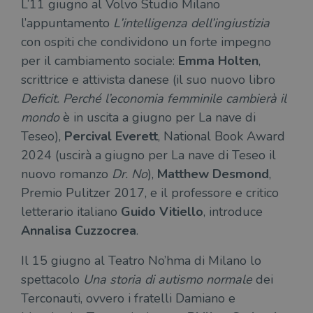
L’11 giugno al Volvo Studio Milano
imp
.youtube.com
cookie viene
Yo
utilizzato per
l’appuntamento
L’intelligenza dell’ingiustizia
ten
distinguere gli
del
utenti unici
con ospiti che condividono un forte impegno
vis
assegnando un
dei
per il cambiamento sociale:
Emma Holten
,
numero
inc
generato
scrittrice e attivista danese (il suo nuovo libro
casualmente
VISITOR_INFO1_LIVE
5 mesi 4
Que
Google LLC
come
settimane
imp
.youtube.com
Deficit. Perché l’economia femminile cambierà il
identificativo
You
del client. È
ten
mondo
è in uscita a giugno per La nave di
incluso in ogni
del
richiesta di
del
Teseo),
Percival Everett
, National Book Award
pagina in un
vid
sito e utilizzato
Yo
2024 (uscirà a giugno per La nave di Teseo il
per calcolare i
inc
dati di
sit
nuovo romanzo
Dr. No
),
Matthew Desmond
,
visitatori,
det
sessioni e
il 
Premio Pulitzer 2017, e il professore e critico
campagne per i
sit
report di analisi
uti
letterario italiano
Guido Vitiello
, introduce
dei siti. Per
nuo
impostazione
vec
Annalisa Cuzzocrea
.
predefinita,
del
scade dopo 2
di 
anni, sebbene
Il 15 giugno al Teatro No’hma di Milano lo
sia
VISITOR_PRIVACY_METADATA
5 mesi 4
Que
YouTube
personalizzabile
spettacolo
Una storia di autismo normale
dei
settimane
imp
.youtube.com
dai proprietari
You
di siti Web.
Terconauti, ovvero i fratelli Damiano e
mem
sta