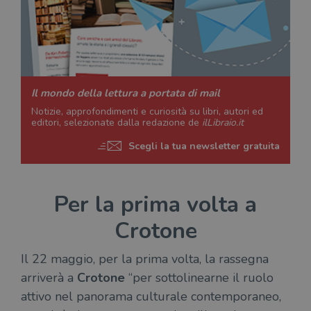
Il mondo della lettura a portata di mail
Notizie, approfondimenti e curiosità su libri, autori ed
editori, selezionate dalla redazione de
ilLibraio.it
Scegli la tua newsletter gratuita
Per la prima volta a
Crotone
Il 22 maggio, per la prima volta, la rassegna
arriverà a
Crotone
“per sottolinearne il ruolo
attivo nel panorama culturale contemporaneo,