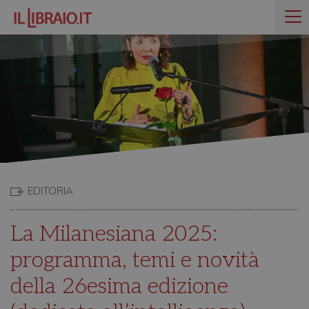
EDITORIA
La Milanesiana 2025:
programma, temi e novità
della 26esima edizione