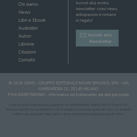
Iscriviti alla nostra
Chi siamo
newsletter: ricevi news,
News
anticipazioni e romanzi
Libri e Ebook
in regalo!
Audiolibri
Iscriviti alla
Autori
Newsletter
Librerie
Citazioni
Contatti
© 2026 GEMS - GRUPPO EDITORIALE MAURI SPAGNOL SPA - VIA
GHERARDINI 10, 20145 MILANO
P.IVA 04997960960 -
Informativa sul trattamento dei dati personali
Il sito ilLibraio.it partecipa ai programmi di affiliazione dei negozi IBS.it e Amazon EU,
forme di accordo che consentono ai siti di recepire una piccola quota dei ricavi sui prodotti
linkati e poi acquistati dagli utenti, senza variazione di prezzo per questi ultimi.