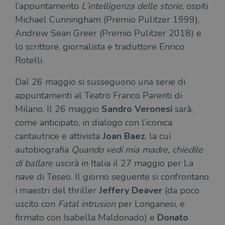
l’appuntamento
L’intelligenza delle storie
, ospiti
sito web non può essere utilizzato
correttamente senza i cookie strettamente
Michael Cunningham (Premio Pulitzer 1999),
necessari.
Andrew Sean Greer (Premio Pulitzer 2018) e
Fornitore
/
Nome
Scadenza
Desc
Dominio
lo scrittore, giornalista e traduttore Enrico
Rotelli.
wordpress_test_cookie
Sessione
Wor
Automattic
imp
Inc.
ques
.illibraio.it
Dal 26 maggio si susseguono una serie di
quan
alla
appuntamenti al Teatro Franco Parenti di
login
vien
Milano. Il 26 maggio
Sandro Veronesi
sarà,
util
verif
come anticipato, in dialogo con l’iconica
bro
è im
cantautrice e attivista
Joan Baez
, la cui
per 
o rif
autobiografia
Quando vedi mia madre, chiedile
cook
di ballare
uscirà in Italia il 27 maggio per La
wordpress_sec_[hash]
.illibraio.it
Sessione
Usat
gesti
nave di Teseo. Il giorno seguente si confrontano
sess
uten
i maestri del thriller
Jeffery Deaver
(da poco
sul s
uscito con
Fatal intrusion
per Longanesi, e
wordpress_logged_in_[hash]
.illibraio.it
Sessione
Usat
gesti
firmato con Isabella Maldonado) e
Donato
sess