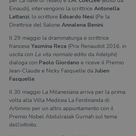
per La nave di Teseo) e
J.M. Coetzee
(edito da
Einaudi), intervengono la scrittrice
Antonella
Lattanzi
, lo scrittore
Edoardo Nesi
(Pe la
Direttrice del Salone
Annalena Benini
.
Fornitore
Nome
/
Scadenza
Descrizione
Il 29 maggio la drammaturga e scrittrice
Fornitore
Dominio
Fornitore
/
Nome
Scadenza
Des
Nome
/
Scadenza
Dominio
Descrizione
francese
Yasmina Reza
(Prix Renaudot 2016, in
_ga_RXJCD2NFMF
.illibraio.it
1 anno 1
Questo cookie
Dominio
mese
viene utilizzato
__Secure-ROLLOUT_TOKEN
.youtube.com
5 mesi 4
uscita con
La vita normale
edito da Adelphi)
da Google
settimane
UserProfile
.illibraio.it
1 anno
Identifica
Analytics per
l'utente che
dialoga con
Paolo Giordano
e riceve il Premio
mantenere lo
ttwid
.tiktok.com
11 mesi 4
Que
naviga sul
stato della
settimane
co
sito.
Jean-Claude e Nicky Fasquelle da
Julien
sessione.
ass
l'an
_fbp
2 mesi 4
Utilizzato
Fasquelle
.
Meta
_ga
1 anno 1
Questo nome
Google
dis
settimane
da
Platform
mese
di cookie è
LLC
dei
Facebook
Inc.
associato a
.illibraio.it
per
per fornire
Il 30 maggio La Milanesiana arriva per la prima
.illibraio.it
Google
in 
una serie di
Universal
int
prodotti
volta alla Villa Medicea La Ferdinanda di
Analytics, che
ute
pubblicitari
rappresenta un
par
Artimino per un altro appuntamento con il
come
aggiornamento
par
offerte in
significativo del
cat
Premio Nobel Abdulrazak Gurnah sul tema
tempo reale
servizio di
gen
da
analisi più
dell’infinito.
sti
inserzionisti
comunemente
terzi.
usato da
YSC
Sessione
Que
Google LLC
Google. Questo