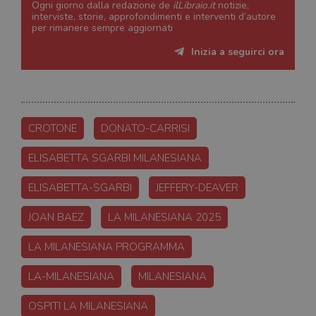
Ogni giorno dalla redazione de
ilLibraio.it
notizie,
interviste, storie, approfondimenti e interventi d’autore
per rimanere sempre aggiornati
Inizia a seguirci ora
CROTONE
DONATO-CARRISI
ELISABETTA SGARBI MILANESIANA
ELISABETTA-SGARBI
JEFFERY-DEAVER
JOAN BAEZ
LA MILANESIANA 2025
LA MILANESIANA PROGRAMMA
LA-MILANESIANA
MILANESIANA
OSPITI LA MILANESIANA