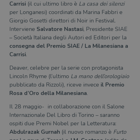
uten
Carrisi
(il cui ultimo libro è
La casa dei silenzi
sul s
per Longanesi) coordinati da Marina Fabbri e
CookieScriptConsent
1 mese
Memo
CookieScript
Giorgio Gosetti direttori di Noir in Festival.
stat
.illibraio.it
cons
Interviene
Salvatore Nastasi
, Presidente SIAE
cook
dell
– Società Italiana degli Autori ed Editori per la
il d
corr
consegna del Premio SIAE / La Milanesiana a
msToken
.tiktok.com
1
Ques
Carrisi
.
settimana
vien
3 giorni
util
scop
Deaver, celebre per la serie con protagonista
aute
e si
Lincoln Rhyme (l’ultimo
La mano dell’orologiaio
assi
che 
pubblicato da Rizzoli), riceve invece
il Premio
rim
regis
Rosa d’Oro della Milanesiana
.
i lor
sian
qua
Il 28 maggio- in collaborazione con il Salone
nav
attra
Internazionale Del Libro di Torino – saranno
sito
inte
ospiti due Premi Nobel per la Letteratura:
con 
servi
Abdulrazak Gurnah
(il nuovo romanzo è
Furto