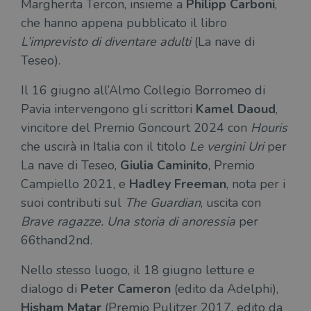
Margherita Tercon, insieme a
Philipp Carboni
,
con
coo
che hanno appena pubblicato il libro
del
do
L’imprevisto di diventare adulti
(La nave di
cor
Teseo).
Il 16 giugno all’Almo Collegio Borromeo di
Pavia intervengono gli scrittori
Kamel Daoud
,
vincitore del Premio Goncourt 2024 con
Houris
che uscirà in Italia con il titolo
Le vergini Uri
per
La nave di Teseo,
Giulia Caminito
, Premio
Campiello 2021, e
Hadley Freeman
, nota per i
suoi contributi sul
The Guardian
, uscita con
Brave ragazze. Una storia di anoressia
per
66thand2nd.
Nello stesso luogo, il 18 giugno letture e
dialogo di
Peter Cameron
(edito da Adelphi),
Hisham Matar
(Premio Pulitzer 2017, edito da