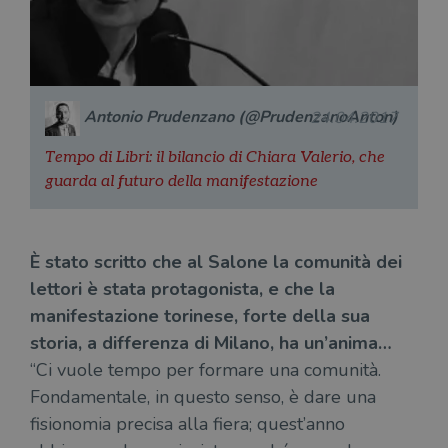
aggiornamento
par
offerte in
significativo del
cat
tempo reale
servizio di
gen
da
analisi più
sti
inserzionisti
comunemente
terzi.
usato da
YSC
Sessione
Que
Google LLC
Google. Questo
imp
.youtube.com
cookie viene
Yo
utilizzato per
Antonio Prudenzano (@PrudenzanoAnton)
24.04.2017
ten
distinguere gli
del
utenti unici
vis
assegnando un
Tempo di Libri: il bilancio di Chiara Valerio, che
dei
numero
inc
guarda al futuro della manifestazione
generato
casualmente
VISITOR_INFO1_LIVE
5 mesi 4
Que
Google LLC
come
settimane
imp
.youtube.com
identificativo
You
del client. È
ten
incluso in ogni
del
È stato scritto che al Salone la comunità dei
richiesta di
del
pagina in un
lettori è stata protagonista, e che la
vid
sito e utilizzato
Yo
per calcolare i
manifestazione torinese, forte della sua
inc
dati di
sit
visitatori,
storia, a differenza di Milano, ha un’anima…
det
sessioni e
il 
campagne per i
“Ci vuole tempo per formare una comunità.
sit
report di analisi
uti
Fondamentale, in questo senso, è dare una
dei siti. Per
nuo
impostazione
vec
fisionomia precisa alla fiera; quest’anno
predefinita,
del
scade dopo 2
di 