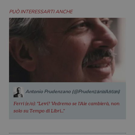
PUÒ INTERESSARTI ANCHE
Antonio Prudenzano (@PrudenzanoAnton)
25.05.2017
Ferri (e/o): "Levi? Vedremo se l'Aie cambierà, non
solo su Tempo di Libri..."