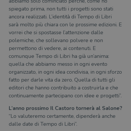
abbiamo solo cominciato perché, come ho
anni, sebbene
sia
VISITOR_PRIVACY_METADATA
5 mesi 4
Que
YouTube
spiegato prima, non tutti i progetti sono stati
personalizzabile
settimane
imp
.youtube.com
dai proprietari
You
ancora realizzati. L’identità di Tempo di Libri
di siti Web.
mem
sta
sarà molto più chiara con le prossime edizioni. E
con
coo
vorrei che si spostasse l’attenzione dalle
del
do
polemiche, che sollevano polvere e non
cor
permettono di vedere, ai contenuti. E
comunque Tempo di Libri ha già un’anima:
quella che abbiamo messo in ogni evento
organizzato, in ogni idea condivisa, in ogni sforzo
fatto per darle vita da zero. Quella di tutti gli
editori che hanno contribuito a costruirla e che
continuamente partecipano con idee e progetti”.
L’anno prossimo Il Castoro tornerà al Salone?
“Lo valuteremo certamente, dipenderà anche
dalle date di Tempo di Libri”.