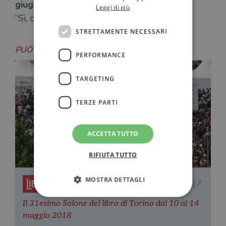
giugno?
Leggi di più
“Sì, certo”.
STRETTAMENTE NECESSARI
PUÒ INTERESSARTI ANCHE
PERFORMANCE
TARGETING
TERZE PARTI
ACCETTA TUTTO
RIFIUTA TUTTO
MOSTRA DETTAGLI
Redazione Il Libraio
22.05.2017
Il 31esimo Salone del libro di Torino dal 10 al 14
maggio 2018
Strettamente necessari
Performance