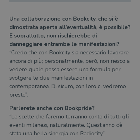
Targeting
Terze parti
I cookie strettamente necessari consentono le
Una collaborazione con Bookcity, che si è
funzionalità principali del sito web come
l'accesso dell'utente e la gestione dell'account. Il
dimostrata aperta all’eventualità, è possibile?
sito web non può essere utilizzato
E soprattutto, non rischierebbe di
correttamente senza i cookie strettamente
necessari.
danneggiare entrambe le manifestazioni?
Fornitore
/
“Credo che con Bookcity sia necessario lavorare
Nome
Scadenza
Desc
Dominio
ancora di più; personalmente, però, non riesco a
wordpress_test_cookie
Sessione
Wor
Automattic
imp
vedere quale possa essere una formula per
Inc.
ques
.illibraio.it
svolgere le due manifestazioni in
quan
alla
contemporanea. Di sicuro, con loro ci vedremo
login
vien
presto”.
util
verif
bro
Parlerete anche con Bookpride?
è im
per 
“Le scelte che faremo terranno conto di tutti gli
o rif
cook
eventi milanesi, naturalmente. Quest’anno c’è
wordpress_sec_[hash]
.illibraio.it
Sessione
Usat
stata una bella sinergia con Radiocity”.
gesti
sess