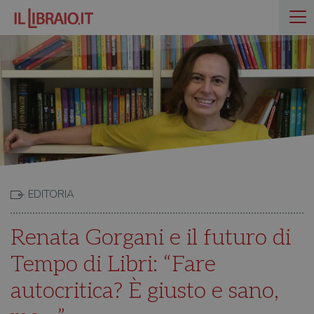
EDITORIA
Renata Gorgani e il futuro di
Tempo di Libri: “Fare
autocritica? È giusto e sano,