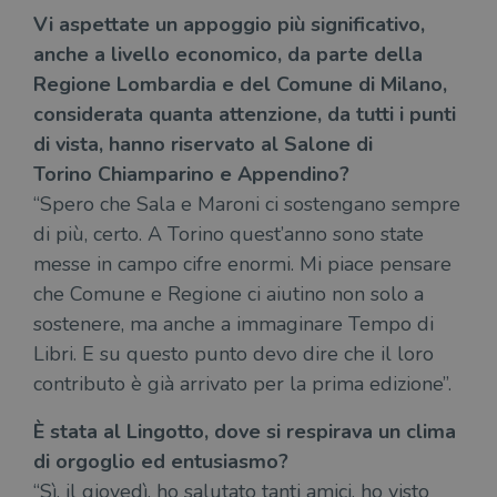
uten
Vi aspettate un appoggio più significativo,
sul s
anche a livello economico, da parte della
wordpress_logged_in_[hash]
.illibraio.it
Sessione
Usat
gesti
Regione Lombardia e del Comune di Milano,
sess
uten
considerata quanta attenzione, da tutti i punti
sul s
di vista, hanno riservato al Salone di
CookieScriptConsent
1 mese
Memo
CookieScript
stat
.illibraio.it
Torino Chiamparino e Appendino?
cons
cook
“Spero che Sala e Maroni ci sostengano sempre
dell
il d
di più, certo. A Torino quest’anno sono state
corr
messe in campo cifre enormi. Mi piace pensare
msToken
.tiktok.com
1
Ques
che Comune e Regione ci aiutino non solo a
settimana
vien
3 giorni
util
sostenere, ma anche a immaginare Tempo di
scop
aute
Libri. E su questo punto devo dire che il loro
e si
assi
contributo è già arrivato per la prima edizione”.
che 
rim
regis
È stata al Lingotto, dove si respirava un clima
i lor
sian
di orgoglio ed entusiasmo?
qua
nav
“Sì, il giovedì, ho salutato tanti amici, ho visto
attra