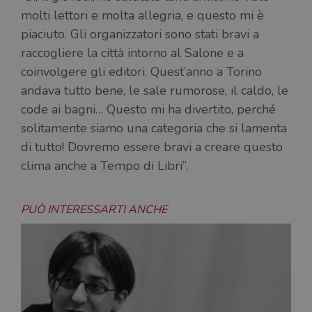
sito
molti lettori e molta allegria, e questo mi è
inte
con 
piaciuto. Gli organizzatori sono stati bravi a
servi
raccogliere la città intorno al Salone e a
coinvolgere gli editori. Quest’anno a Torino
andava tutto bene, le sale rumorose, il caldo, le
code ai bagni… Questo mi ha divertito, perché
Fornitore
solitamente siamo una categoria che si lamenta
Nome
/
Scadenza
Descrizione
di tutto! Dovremo essere bravi a creare questo
Fornitore
Dominio
Fornitore
/
Nome
Scadenza
Des
Nome
/
Scadenza
Dominio
Descrizione
clima anche a Tempo di Libri”.
_ga_RXJCD2NFMF
.illibraio.it
1 anno 1
Questo cookie
Dominio
mese
viene utilizzato
__Secure-ROLLOUT_TOKEN
.youtube.com
5 mesi 4
da Google
settimane
UserProfile
.illibraio.it
1 anno
Identifica
Analytics per
l'utente che
mantenere lo
ttwid
.tiktok.com
11 mesi 4
Que
PUÒ INTERESSARTI ANCHE
naviga sul
stato della
settimane
co
sito.
sessione.
ass
l'an
_fbp
2 mesi 4
Utilizzato
Meta
_ga
1 anno 1
Questo nome
Google
dis
settimane
da
Platform
mese
di cookie è
LLC
dei
Facebook
Inc.
associato a
.illibraio.it
per
per fornire
.illibraio.it
Google
in 
una serie di
Universal
int
prodotti
Analytics, che
ute
pubblicitari
rappresenta un
par
come