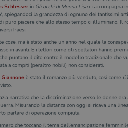
s Schlesser
in
Gli occhi di Monna Lisa
ci accompagna in
ć, spiegandoci la grandezza di ognuno dei tantissimi arti
i puro piacere che allo stesso tempo ci illuminano. Il r
versi Paesi.
e cose, ma è stato anche un anno nel quale la consape
so in avanti. E i lettori come gli spettatori hanno premia
o, che puntano il dito contro il modello tradizionale che 
a a compiti (peraltro nobili) non considerati.
 Giannone
è stato il romanzo più venduto, così come
C’
visto.
azia narrativa che la discriminazione verso le donne era 
guerra. Misurando la distanza con oggi si ricava una lin
rto parlare di operazione compiuta.
 numero che toccano il tema dell’emancipazione femmini