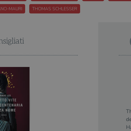
ANO-MAURI
THOMAS SCHLESSER
sigliati
T
de
H