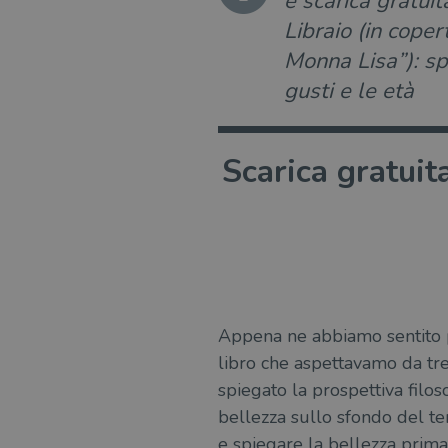
e scarica gratuit
Libraio (in cope
Monna Lisa”): spaz
gusti e le età
Scarica gratui
Appena ne abbiamo sentito p
libro che aspettavamo da tr
spiegato la prospettiva filoso
bellezza sullo sfondo del te
e spiegare la bellezza prima