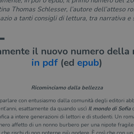
amente, in pdf o epub, il primo numero del 202
rtina Thomas Schlesser, l’autore dell’atteso ro
io a tanti consigli di lettura, tra narrativa e s
tamente il nuovo numero della 
in pdf
(ed
epub
)
Ricominciamo dalla bellezza
arlare con entusiasmo dalla comunità degli editori abb
ent’anni, esattamente da quando uscì
Il mondo di Sofia
d
fica a intere generazioni di lettori e di studenti. Un rom
nero affetto di un nonno burbero per una nipote fragile,
 che rischi di non poterne più godere. È così che con un