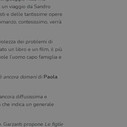
 un viaggio da Sandro
sti e delle tantissime opere
omanzo, contesissimo, verrà
volezza dei problemi di
to un libro e un film, il più
vuole l’uomo capo famiglia e
è ancora domani
di
Paola
ancora diffusissima e
ea che indica un generale
le. Garzanti propone
Le figlie