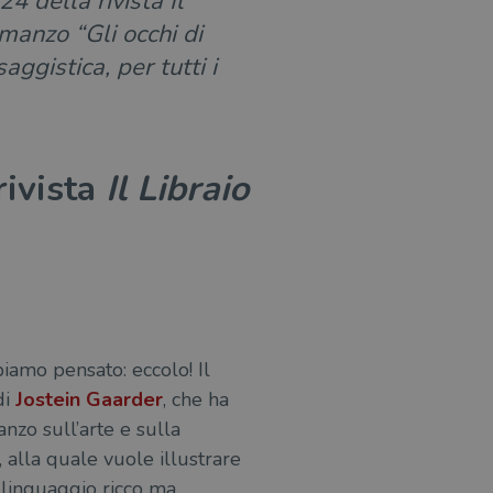
4 della rivista Il
manzo “Gli occhi di
aggistica, per tutti i
rivista
Il Libraio
iamo pensato: eccolo! Il
i
Jostein Gaarder
, che ha
anzo sull’arte e sulla
 alla quale vuole illustrare
 linguaggio ricco ma