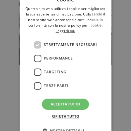
Stefano Mauri
Questo sito web utilizza i cookie per migliorare
la tua esperienza di navigazione. Utilizzando il
nostro sito web acconsenti a tutti i cookie in
conformità con la nostra policy per i cookie.
Leggi di più
STRETTAMENTE NECESSARI
PERFORMANCE
TARGETING
Il Libraio - autunno 2025: scarica
gratuitamente il nuovo numero
TERZE PARTI
della rivista
Leggi l’editoriale di Stefano Mauri e
scarica gratuitamente il numero
ACCETTA TUTTO
autunnale della rivista Il L…
RIFIUTA TUTTO
NARRATIVA
MOSTRA DETTAGLI