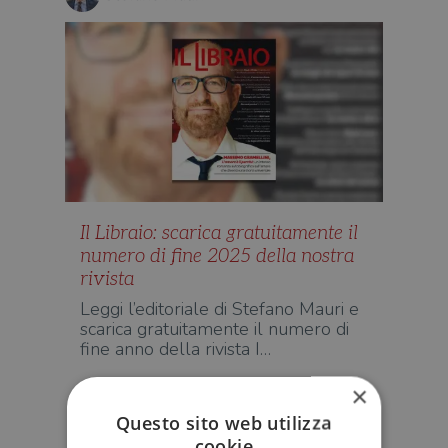
Il Libraio: scarica gratuitamente il
numero di fine 2025 della nostra
rivista
Leggi l’editoriale di Stefano Mauri e
scarica gratuitamente il numero di
fine anno della rivista I…
×
EDITORIA
Questo sito web utilizza
cookie