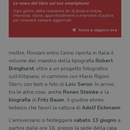
verif
Le news del libro sul tuo smartphone
bro
è im
Ogni giorno dalla redazione de
ilLibraio.it
notizie,
per 
interviste, storie, approfondimenti e interventi d’autore
o rif
per rimanere sempre aggiornati
cook
Inizia a seguirci ora
wordpress_sec_[hash]
.illibraio.it
Sessione
Usat
gesti
sess
uten
sul s
Inoltre, Ronzani entro l’anno riporta in Italia il
wordpress_logged_in_[hash]
.illibraio.it
Sessione
Usat
gesti
volume del maestro della tipografia
Robert
sess
uten
Bringhurst
, oltre a un progetto fotografico
sul s
sull’Altipiano, in cammino con Mario Rigoni
CookieScriptConsent
1 mese
Memo
CookieScript
Stern, con testi e foto di
Loïc Seron
. In arrivo,
stat
.illibraio.it
cons
tra le altre cose, anche
Ronen Steinke
e la
cook
dell
biografia
di
Fritz Bauer
, il giudice ebreo
il d
corr
tedesco che favorì la cattura di
Adolf Eichmann
.
msToken
.tiktok.com
1
Ques
settimana
vien
L’anniversario si festeggerà
sabato
13 giugno
a
3 giorni
util
scop
partire dalle ore 16, presso la sede della casa
aute