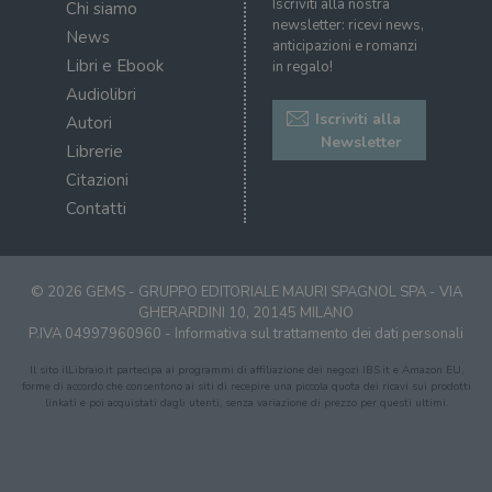
Iscriviti alla nostra
Chi siamo
newsletter: ricevi news,
News
anticipazioni e romanzi
Libri e Ebook
in regalo!
Audiolibri
Iscriviti alla
Autori
Newsletter
Librerie
Citazioni
Contatti
© 2026 GEMS - GRUPPO EDITORIALE MAURI SPAGNOL SPA - VIA
GHERARDINI 10, 20145 MILANO
P.IVA 04997960960 -
Informativa sul trattamento dei dati personali
Il sito ilLibraio.it partecipa ai programmi di affiliazione dei negozi IBS.it e Amazon EU,
forme di accordo che consentono ai siti di recepire una piccola quota dei ricavi sui prodotti
linkati e poi acquistati dagli utenti, senza variazione di prezzo per questi ultimi.