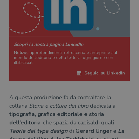
Scopri la nostra pagina LinkedIn
Notizie, approfondimenti, retroscena e anteprime sul
mondo dell’editoria e della lettura: ogni giorno con
ilLibraio.it
Seguici su LinkedIn
A questa produzione fa da contraltare la
collana
Storia e culture del libro
dedicata a
tipografia, grafica editoriale e storia
dell’editoria
, che spazia da capisaldi quali
Teoria del type design
di
Gerard Unger
e
La