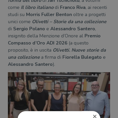
forma del libro
di
Jan Tschichold
, a volumi
come
Il libro italiano
di
Franco Riva
, ai recenti
studi su
Morris Fuller Benton
oltre a progetti
unici come
Olivetti – Storie da una collezione
di
Sergio Polano
e
Alessandro Santero
,
insignito della Menzione d’Onore al
Premio
Compasso d’Oro ADI
2026
(a questo
proposito, è in uscita
Olivetti. Nuove storie da
una collezione
a firma di
Fiorella Bulegato
e
Alessandro Santero
).
×