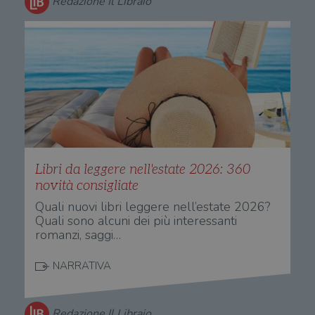
Redazione Il Libraio
anni, sebbene
sia
VISITOR_PRIVACY_METADATA
5 mesi 4
Que
YouTube
personalizzabile
settimane
imp
.youtube.com
dai proprietari
You
di siti Web.
mem
sta
con
coo
del
do
cor
Libri da leggere nell'estate 2026: 360
novità consigliate
Quali nuovi libri leggere nell’estate 2026?
Quali sono alcuni dei più interessanti
romanzi, saggi…
NARRATIVA
Redazione Il Libraio