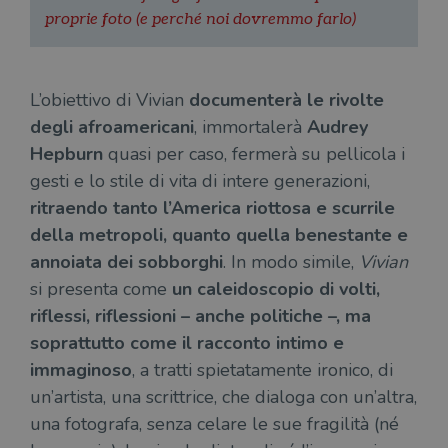
Targeting
Terze parti
proprie foto (e perché noi dovremmo farlo)
I cookie strettamente necessari consentono le
funzionalità principali del sito web come
l'accesso dell'utente e la gestione dell'account. Il
L’obiettivo di Vivian
documenterà le rivolte
sito web non può essere utilizzato
correttamente senza i cookie strettamente
degli afroamericani
, immortalerà
Audrey
necessari.
Hepburn
quasi per caso, fermerà su pellicola i
Fornitore
/
Nome
Scadenza
Desc
gesti e lo stile di vita di intere generazioni,
Dominio
ritraendo tanto l’America riottosa e scurrile
wordpress_test_cookie
Sessione
Wor
Automattic
imp
Inc.
della metropoli, quanto quella benestante e
ques
.illibraio.it
quan
annoiata dei sobborghi
. In modo simile,
Vivian
alla
login
si presenta come
un caleidoscopio di volti,
vien
util
riflessi, riflessioni – anche politiche –, ma
verif
bro
soprattutto come il racconto intimo e
è im
per 
immaginoso
, a tratti spietatamente ironico, di
o rif
cook
un’artista, una scrittrice, che dialoga con un’altra,
wordpress_sec_[hash]
.illibraio.it
Sessione
Usat
una fotografa, senza celare le sue fragilità (né
gesti
sess