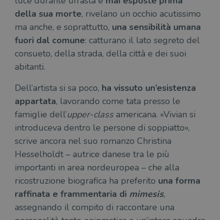
luce durante un’asta e
mai esposte prima
della sua morte
, rivelano un occhio acutissimo
ma anche, e soprattutto,
una sensibilità umana
fuori dal comune
: catturano il lato segreto del
consueto, della strada, della città e dei suoi
abitanti.
Dell’artista si sa poco,
ha vissuto un’esistenza
appartata
, lavorando come tata presso le
famiglie dell’
upper-class
americana. «Vivian si
introduceva dentro le persone di soppiatto»,
scrive ancora nel suo romanzo Christina
Hesselholdt – autrice danese tra le più
importanti in area nordeuropea – che alla
ricostruzione biografica ha preferito
una forma
raffinata e frammentaria di
mimesis
,
assegnando il compito di raccontare una