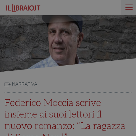
NARRATIVA
Federico Moccia scrive
insieme ai suoi lettori il
nuovo romanzo: “La ragazza