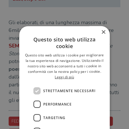
Gli elaborati, di una lunghezza massima di
6mila caratteri (spazi inclusi) potranno essere
×
inviati
dal 25 luglio al 31 ottobre
al
sito di
Questo sito web utilizza
SEM
nella pagina dedicata a
il Cantiere delle
cookie
Storie
. Gli otto elaborati vincitori (che
Questo sito web utilizza i cookie per migliorare
potrebbero essere anche
aforismi, canzoni,
la tua esperienza di navigazione. Utilizzando il
nostro sito web acconsenti a tutti i cookie in
poesie
…), scelti dallo stesso scrittore e
conformità con la nostra policy per i cookie.
dall’editore, verranno annunciati sul sito a
Leggi di più
partire dal 16 novembre. Gli autori firmeranno
STRETTAMENTE NECESSARI
il nuovo romanzo con Moccia, diventando a tutti
gli effetti coautori del libro definitivo.
PERFORMANCE
TARGETING
FEDERICO-MOCCIA
FEDERICO-MOCCIA-LIBRI