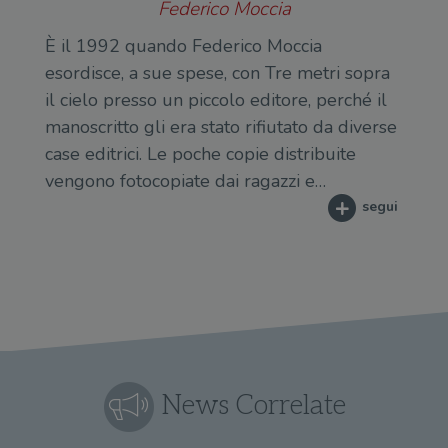
Federico Moccia
il d
corr
È il 1992 quando Federico Moccia
msToken
.tiktok.com
1
Ques
settimana
vien
esordisce, a sue spese, con Tre metri sopra
3 giorni
util
il cielo presso un piccolo editore, perché il
scop
aute
manoscritto gli era stato rifiutato da diverse
e si
assi
case editrici. Le poche copie distribuite
che 
rim
vengono fotocopiate dai ragazzi e…
regis
i lor
segui
sian
qua
nav
attra
sito
inte
con 
servi
News Correlate
Fornitore
Nome
/
Scadenza
Descrizione