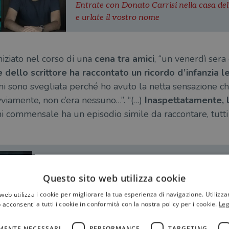
Entrate con Donato Carrisi nella casa del
e urlate il vostro nome
niziato nel corso di una
cena tra amici
, “un venerdì sera
dello scrittore ha raccontato un ricordo d’infanzia l
mi sono svegliata perché ho avuto la netta sensazione c
viamente, non c’era nessuno…”. “(…)
Inaspettatamente, l
ni commensale ha un episodio simile da raccontare, tutti 
Donato Carrisi
Questo sito web utilizza cookie
La casa delle voci
web utilizza i cookie per migliorare la tua esperienza di navigazione. Utilizza
 acconsenti a tutti i cookie in conformità con la nostra policy per i cookie.
Leg
MENTE NECESSARI
PERFORMANCE
TARGETING