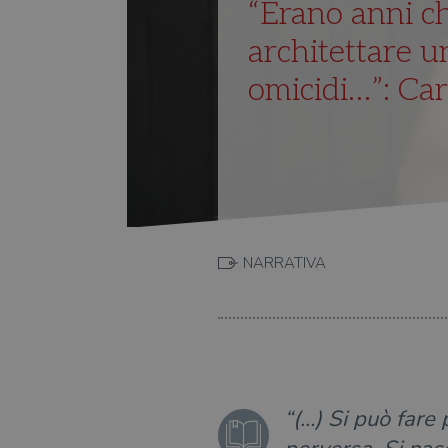
“Erano anni c
architettare u
omicidi…”: Carr
NARRATIVA
“(…) Si può fare