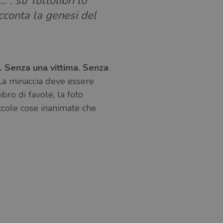
”: su Tuttolibri lo
acconta la genesi del
. Senza una vittima. Senza
? La minaccia deve essere
bro di favole, la foto
ccole cose inanimate che