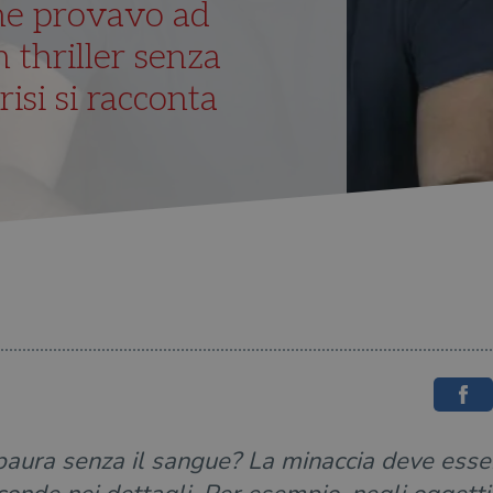
he provavo ad
n thriller senza
isi si racconta
 paura senza il sangue? La minaccia deve esser