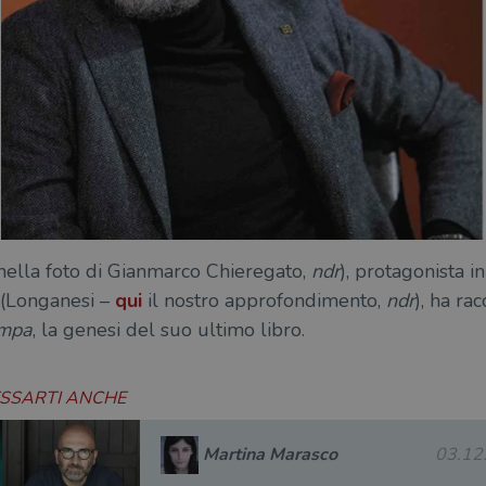
nella foto di Gianmarco Chieregato,
ndr
), protagonista in
(Longanesi –
qui
il nostro approfondimento,
ndr
), ha ra
ampa
, la genesi del suo ultimo libro.
ESSARTI ANCHE
Martina Marasco
03.12