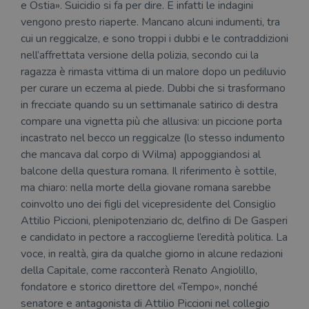
e Ostia». Suicidio si fa per dire. E infatti le indagini
vengono presto riaperte. Mancano alcuni indumenti, tra
cui un reggicalze, e sono troppi i dubbi e le contraddizioni
nell’affrettata versione della polizia, secondo cui la
ragazza è rimasta vittima di un malore dopo un pediluvio
per curare un eczema al piede. Dubbi che si trasformano
in frecciate quando su un settimanale satirico di destra
compare una vignetta più che allusiva: un piccione porta
incastrato nel becco un reggicalze (lo stesso indumento
che mancava dal corpo di Wilma) appoggiandosi al
balcone della questura romana. Il riferimento è sottile,
ma chiaro: nella morte della giovane romana sarebbe
coinvolto uno dei figli del vicepresidente del Consiglio
Attilio Piccioni, plenipotenziario dc, delfino di De Gasperi
e candidato in pectore a raccoglierne l’eredità politica. La
voce, in realtà, gira da qualche giorno in alcune redazioni
della Capitale, come racconterà Renato Angiolillo,
fondatore e storico direttore del «Tempo», nonché
senatore e antagonista di Attilio Piccioni nel collegio