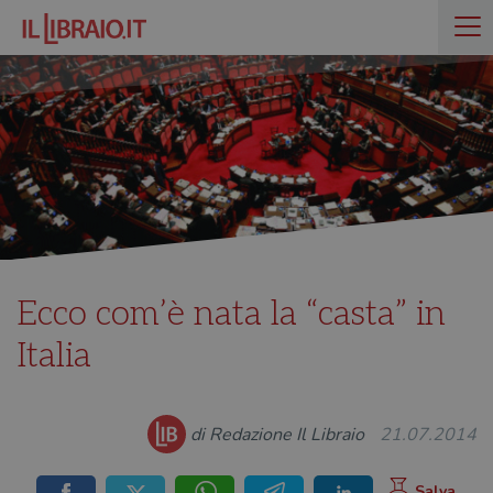
Ecco com’è nata la “casta” in
Italia
di Redazione Il Libraio
21.07.2014