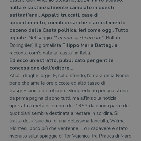
essere Gian Antonio Stella nel 2014.
Fa lo stesso:
nulla è sostanzialmente cambiato in questi
settant’anni. Appalti truccati, case di
appuntamento, cumuli di cariche e arricchimento
osceno della Casta politica. Ieri come oggi. Tutto
uguale
. Nel saggio
“Lei non sa chi ero io!”
(Bollati
Boringhieri) il giornalista
Filippo Maria Battaglia
racconta com’è nata la “casta” in Italia.
Ed ecco un estratto, pubblicato per gentile
concessione dell’editore…
Alcol, droghe, orge. E, sullo sfondo, l’ombra della Roma
bene che ama le ore piccole ad alto tasso di
trasgressioni ed erotismo. Gli ingredienti per una storia
da prima pagina ci sono tutti, ma all’inizio la notizia
riportata a metà dicembre del 1953 da buona parte dei
quotidiani sembra destinata a restare in sordina. Si
tratta del «”suicidio” di una bellissima fanciulla, Wilma
Montesi, poco più che ventenne, il cui cadavere è stato
rivenuto sulla spiaggia di Tor Vajanica, fra Pratica di Mare