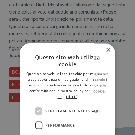
elettorale di Rieti. Ma stavolta l’allusione del vignettista
viene colta al volo dal quotidiano comunista «Paese
sera», che riporta l’indiscrezione, poi smentita dalla
Questura, secondo cui gli indumenti mancanti della
ragazza sarebbero stati consegnati da un «biondino» alla
polizia. Aggiungendo malignamente: «Il giovane sarebbe
×
figlio di una nota personalità politica».
(continua in libreria…)
Questo sito web utilizza
cookie
BOLLATI BORINGHIERI
CASTA
Questo sito web utilizza i cookie per migliorare
la tua esperienza di navigazione. Utilizzando il
FILIPPO-MARIA-BATTAGLI
nostro sito web acconsenti a tutti i cookie in
conformità con la nostra policy per i cookie.
Leggi di più
FILIPPO-MARIA-BATTAGLIA
STRETTAMENTE NECESSARI
PERFORMANCE