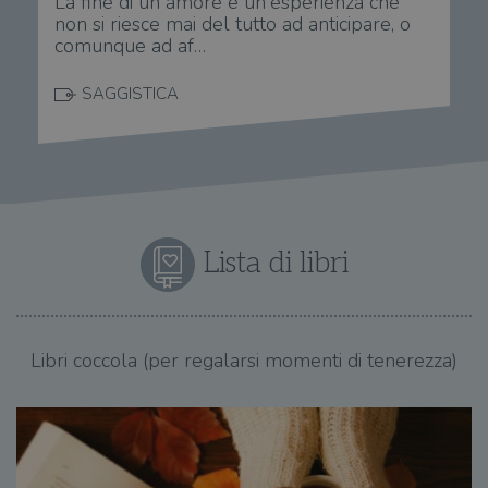
La fine di un amore è un'esperienza che
stat
.illibraio.it
non si riesce mai del tutto ad anticipare, o
cons
cook
comunque ad af…
dell
il d
corr
SAGGISTICA
msToken
.tiktok.com
1
Ques
settimana
vien
3 giorni
util
scop
aute
e si
assi
che 
rim
Lista di libri
regis
i lor
sian
qua
nav
attra
sito
Libri coccola (per regalarsi momenti di tenerezza)
inte
con 
servi