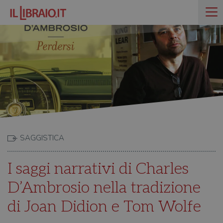
SAGGISTICA
I saggi narrativi di Charles
D’Ambrosio nella tradizione
di Joan Didion e Tom Wolfe