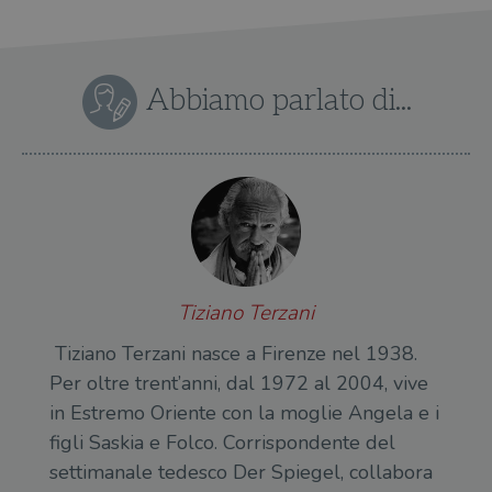
gesti
sess
uten
sul s
CookieScriptConsent
1 mese
Memo
CookieScript
Abbiamo parlato di...
stat
.illibraio.it
cons
cook
dell
il d
corr
msToken
.tiktok.com
1
Ques
settimana
vien
3 giorni
util
scop
aute
e si
assi
Tiziano Terzani
che 
rim
Tiziano Terzani nasce a Firenze nel 1938.
regis
i lor
Per oltre trent’anni, dal 1972 al 2004, vive
sian
qua
in Estremo Oriente con la moglie Angela e i
nav
attra
figli Saskia e Folco. Corrispondente del
sito
inte
settimanale tedesco Der Spiegel, collabora
con 
servi