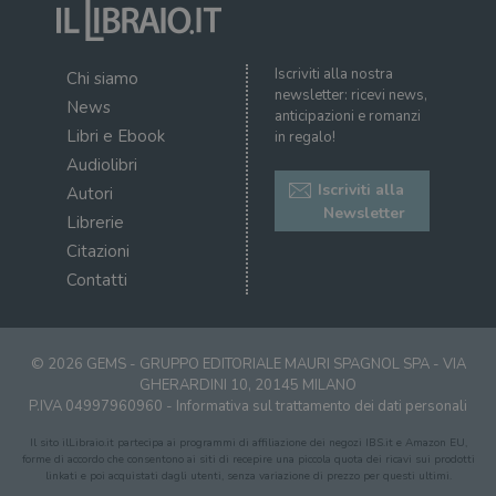
Iscriviti alla nostra
Chi siamo
newsletter: ricevi news,
News
anticipazioni e romanzi
Libri e Ebook
in regalo!
Audiolibri
Iscriviti alla
Autori
Newsletter
Librerie
Citazioni
Contatti
© 2026 GEMS - GRUPPO EDITORIALE MAURI SPAGNOL SPA - VIA
GHERARDINI 10, 20145 MILANO
P.IVA 04997960960 -
Informativa sul trattamento dei dati personali
Il sito ilLibraio.it partecipa ai programmi di affiliazione dei negozi IBS.it e Amazon EU,
forme di accordo che consentono ai siti di recepire una piccola quota dei ricavi sui prodotti
linkati e poi acquistati dagli utenti, senza variazione di prezzo per questi ultimi.