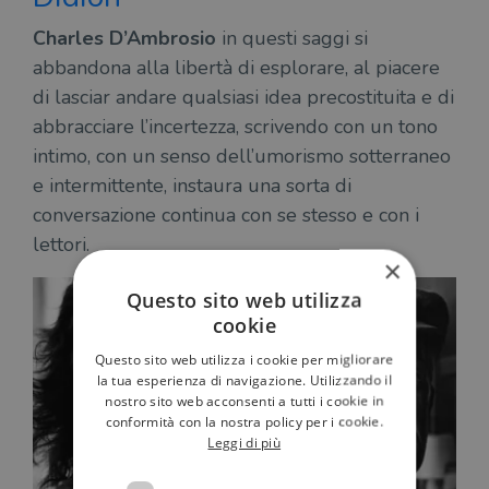
Charles D’Ambrosio
in questi saggi si
abbandona alla libertà di esplorare, al piacere
di lasciar andare qualsiasi idea precostituita e di
abbracciare l’incertezza, scrivendo con un tono
intimo, con un senso dell’umorismo sotterraneo
e intermittente, instaura una sorta di
conversazione continua con se stesso e con i
lettori.
×
Questo sito web utilizza
cookie
Questo sito web utilizza i cookie per migliorare
la tua esperienza di navigazione. Utilizzando il
nostro sito web acconsenti a tutti i cookie in
conformità con la nostra policy per i cookie.
Leggi di più