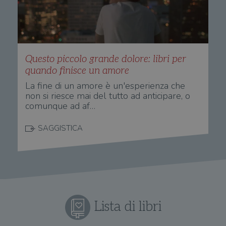
di siti Web.
mem
sta
con
coo
del
do
cor
Questo piccolo grande dolore: libri per
quando finisce un amore
La fine di un amore è un'esperienza che
non si riesce mai del tutto ad anticipare, o
comunque ad af…
SAGGISTICA
Lista di libri