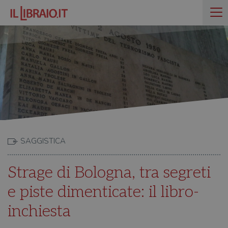
SAGGISTICA
Strage di Bologna, tra segreti
e piste dimenticate: il libro-
inchiesta