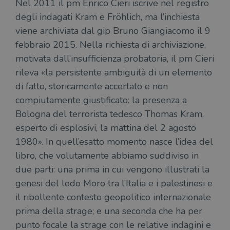
Nel 2011 il pm Enrico Cieri iscrive nel registro
degli indagati Kram e Fröhlich, ma l’inchiesta
Fornitore
viene archiviata dal gip Bruno Giangiacomo il 9
Nome
/
Scadenza
Descrizione
Fornitore
Dominio
Fornitore
/
febbraio 2015. Nella richiesta di archiviazione,
Nome
Scadenza
Des
Nome
/
Scadenza
Dominio
Descrizione
_ga_RXJCD2NFMF
.illibraio.it
1 anno 1
Questo cookie
Dominio
motivata dall’insufficienza probatoria, il pm Cieri
mese
viene utilizzato
__Secure-ROLLOUT_TOKEN
.youtube.com
5 mesi 4
da Google
settimane
rileva «la persistente ambiguità di un elemento
UserProfile
.illibraio.it
1 anno
Identifica
Analytics per
l'utente che
mantenere lo
di fatto, storicamente accertato e non
ttwid
.tiktok.com
11 mesi 4
Que
naviga sul
stato della
settimane
co
sito.
sessione.
compiutamente giustificato: la presenza a
ass
l'an
_fbp
2 mesi 4
Utilizzato
Meta
Bologna del terrorista tedesco Thomas Kram,
_ga
1 anno 1
Questo nome
Google
dis
settimane
da
Platform
mese
di cookie è
LLC
dei
Facebook
Inc.
esperto di esplosivi, la mattina del 2 agosto
associato a
.illibraio.it
per
per fornire
.illibraio.it
Google
in 
una serie di
1980». In quell’esatto momento nasce l’idea del
Universal
int
prodotti
Analytics, che
ute
pubblicitari
libro, che volutamente abbiamo suddiviso in
rappresenta un
par
come
aggiornamento
par
offerte in
due parti: una prima in cui vengono illustrati la
significativo del
cat
tempo reale
servizio di
gen
da
genesi del lodo Moro tra l’Italia e i palestinesi e
analisi più
sti
inserzionisti
comunemente
terzi.
il ribollente contesto geopolitico internazionale
usato da
YSC
Sessione
Que
Google LLC
Google. Questo
imp
.youtube.com
prima della strage; e una seconda che ha per
cookie viene
Yo
utilizzato per
ten
punto focale la strage con le relative indagini e
distinguere gli
del