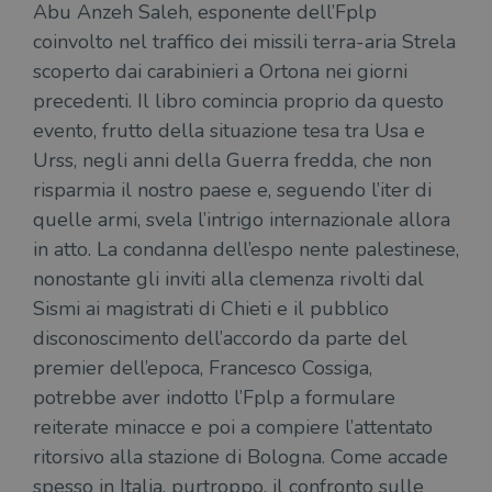
Abu Anzeh Saleh, esponente dell’Fplp
Fornitore
/
coinvolto nel traffico dei missili terra-aria Strela
Nome
Scadenza
Desc
Dominio
scoperto dai carabinieri a Ortona nei giorni
wordpress_test_cookie
Sessione
Wor
Automattic
imp
Inc.
precedenti. Il libro comincia proprio da questo
ques
.illibraio.it
quan
evento, frutto della situazione tesa tra Usa e
alla
login
Urss, negli anni della Guerra fredda, che non
vien
risparmia il nostro paese e, seguendo l’iter di
util
verif
quelle armi, svela l’intrigo internazionale allora
bro
è im
in atto. La condanna dell’espo nente palestinese,
per 
o rif
nonostante gli inviti alla clemenza rivolti dal
cook
Sismi ai magistrati di Chieti e il pubblico
wordpress_sec_[hash]
.illibraio.it
Sessione
Usat
gesti
disconoscimento dell’accordo da parte del
sess
uten
premier dell’epoca, Francesco Cossiga,
sul s
potrebbe aver indotto l’Fplp a formulare
wordpress_logged_in_[hash]
.illibraio.it
Sessione
Usat
gesti
reiterate minacce e poi a compiere l’attentato
sess
uten
ritorsivo alla stazione di Bologna. Come accade
sul s
spesso in Italia, purtroppo, il confronto sulle