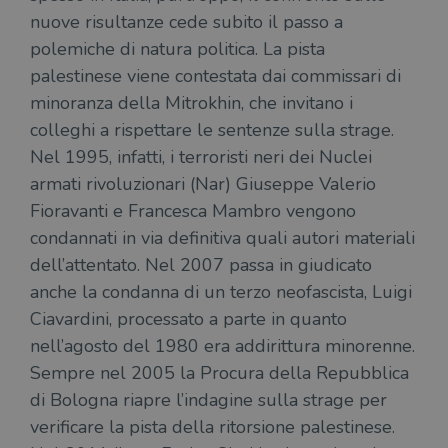
CookieScriptConsent
1 mese
Memo
CookieScript
nuove risultanze cede subito il passo a
stat
.illibraio.it
cons
polemiche di natura politica. La pista
cook
dell
palestinese viene contestata dai commissari di
il d
corr
minoranza della Mitrokhin, che invitano i
msToken
.tiktok.com
1
Ques
colleghi a rispettare le sentenze sulla strage.
settimana
vien
3 giorni
util
Nel 1995, infatti, i terroristi neri dei Nuclei
scop
aute
armati rivoluzionari (Nar) Giuseppe Valerio
e si
assi
Fioravanti e Francesca Mambro vengono
che 
rim
condannati in via definitiva quali autori materiali
regis
i lor
dell’attentato. Nel 2007 passa in giudicato
sian
qua
anche la condanna di un terzo neofascista, Luigi
nav
attra
Ciavardini, processato a parte in quanto
sito
inte
nell’agosto del 1980 era addirittura minorenne.
con 
Sempre nel 2005 la Procura della Repubblica
servi
di Bologna riapre l’indagine sulla strage per
verificare la pista della ritorsione palestinese.