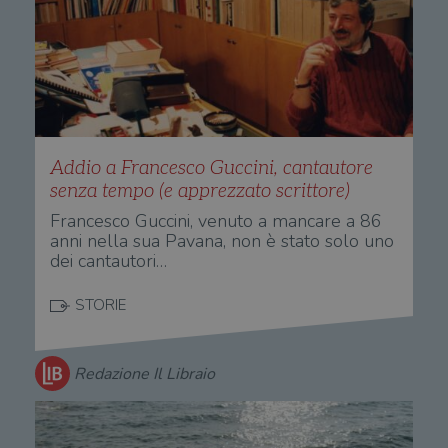
alla
login
vien
util
verif
bro
è im
per 
o rif
cook
wordpress_sec_[hash]
.illibraio.it
Sessione
Usat
Addio a Francesco Guccini, cantautore
gesti
sess
senza tempo (e apprezzato scrittore)
uten
sul s
Francesco Guccini, venuto a mancare a 86
anni nella sua Pavana, non è stato solo uno
wordpress_logged_in_[hash]
.illibraio.it
Sessione
Usat
gesti
dei cantautori…
sess
uten
sul s
STORIE
CookieScriptConsent
1 mese
Memo
CookieScript
stat
.illibraio.it
cons
cook
Redazione Il Libraio
dell
il d
corr
msToken
.tiktok.com
1
Ques