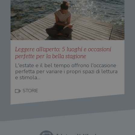
settimana
vien
3 giorni
util
scop
aute
e si
assi
che 
rim
regis
i lor
sian
qua
Leggere all'aperto: 5 luoghi e occasioni
nav
perfette per la bella stagione
attra
sito
L'estate e il bel tempo offrono l'occasione
inte
con 
perfetta per variare i propri spazi di lettura
servi
e stimola…
STORIE
Fornitore
Nome
/
Scadenza
Descrizione
Fornitore
Dominio
Fornitore
/
Nome
Scadenza
Des
Nome
/
Scadenza
Dominio
Descrizione
_ga_RXJCD2NFMF
.illibraio.it
1 anno 1
Questo cookie
Dominio
mese
viene utilizzato
__Secure-ROLLOUT_TOKEN
.youtube.com
5 mesi 4