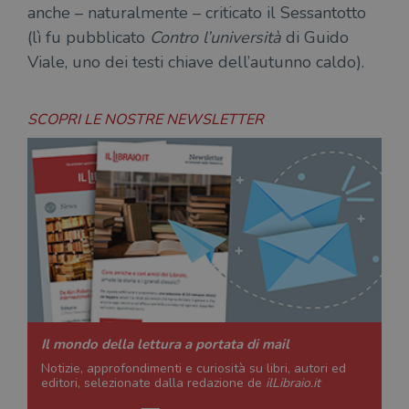
anche – naturalmente – criticato il Sessantotto
(lì fu pubblicato
Contro l’università
di Guido
Viale, uno dei testi chiave dell’autunno caldo).
SCOPRI LE NOSTRE NEWSLETTER
Il mondo della lettura a portata di mail
Notizie, approfondimenti e curiosità su libri, autori ed
editori, selezionate dalla redazione de
ilLibraio.it