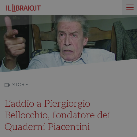
STORIE
L’addio a Piergiorgio
Bellocchio, fondatore dei
Quaderni Piacentini