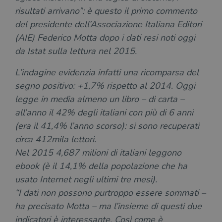
necessari.
risultati arrivano”: è questo il primo commento
Fornitore
/
del presidente dell’Associazione Italiana Editori
Nome
Scadenza
Desc
Dominio
(AIE) Federico Motta dopo i dati resi noti oggi
wordpress_test_cookie
Sessione
Wor
Automattic
imp
da Istat sulla lettura nel 2015.
Inc.
ques
.illibraio.it
quan
alla
L’indagine evidenzia infatti una ricomparsa del
login
vien
segno positivo: +1,7% rispetto al 2014. Oggi
util
verif
legge in media almeno un libro – di carta –
bro
all’anno il 42% degli italiani con più di 6 anni
è im
per 
(era il 41,4% l’anno scorso): si sono recuperati
o rif
cook
circa 412mila lettori.
wordpress_sec_[hash]
.illibraio.it
Sessione
Usat
Nel 2015 4,687 milioni di italiani leggono
gesti
sess
ebook (è il 14,1% della popolazione che ha
uten
sul s
usato Internet negli ultimi tre mesi).
wordpress_logged_in_[hash]
.illibraio.it
Sessione
Usat
“I dati non possono purtroppo essere sommati –
gesti
sess
ha precisato Motta – ma l’insieme di questi due
uten
sul s
indicatori è interessante. Così come è