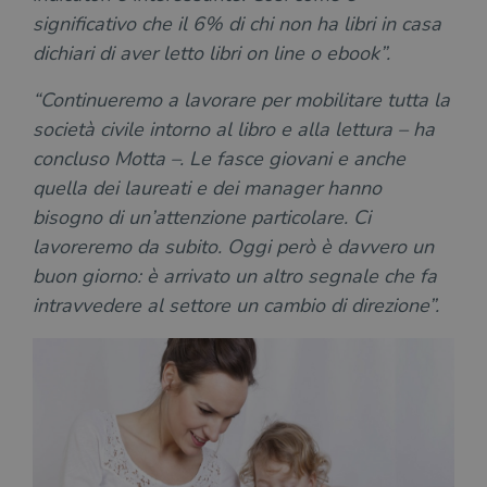
CookieScriptConsent
1 mese
Memo
CookieScript
significativo che il 6% di chi non ha libri in casa
stat
.illibraio.it
cons
dichiari di aver letto libri on line o ebook”.
cook
dell
il d
“Continueremo a lavorare per mobilitare tutta la
corr
società civile intorno al libro e alla lettura – ha
msToken
.tiktok.com
1
Ques
concluso Motta –. Le fasce giovani e anche
settimana
vien
3 giorni
util
quella dei laureati e dei manager hanno
scop
aute
bisogno di un’attenzione particolare. Ci
e si
assi
lavoreremo da subito. Oggi però è davvero un
che 
rim
buon giorno: è arrivato un altro segnale che fa
regis
i lor
intravvedere al settore un cambio di direzione”.
sian
qua
nav
attra
sito
inte
con 
servi