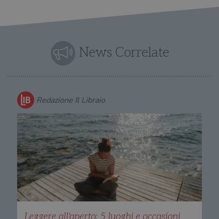
do
cor
News Correlate
Redazione Il Libraio
Leggere all'aperto: 5 luoghi e occasioni