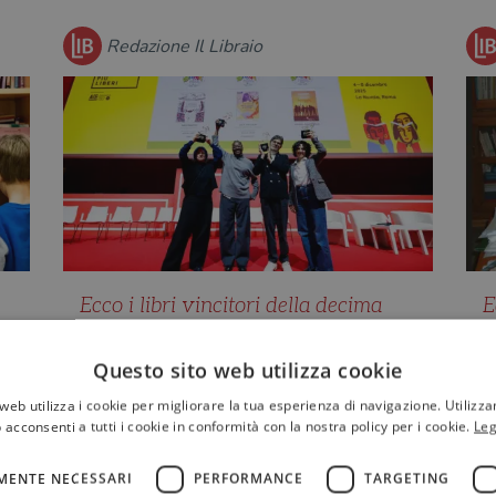
Redazione Il Libraio
Ecco i libri vincitori della decima
E
e
edizione del Premio Strega Ragazze
D
e Ragazzi
a
Questo sito web utilizza cookie
L
la
Sara Marconi, Luca Tortolini e
web utilizza i cookie per migliorare la tua esperienza di navigazione. Utilizza
Jacqueline Woodson vincono il
I
 acconsenti a tutti i cookie in conformità con la nostra policy per i cookie.
Leg
Premio Strega Ragazze e Ragazzi
s
2025, n…
Z
MENTE NECESSARI
PERFORMANCE
TARGETING