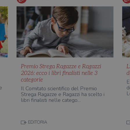
Premio Strega Ragazze e Ragazzi
L
2026: ecco i libri finalisti nelle 3
d
categorie
E
e
d
Il Comitato scientifico del Premio
L
Strega Ragazze e Ragazzi ha scelto i
libri finalisti nelle catego…
EDITORIA