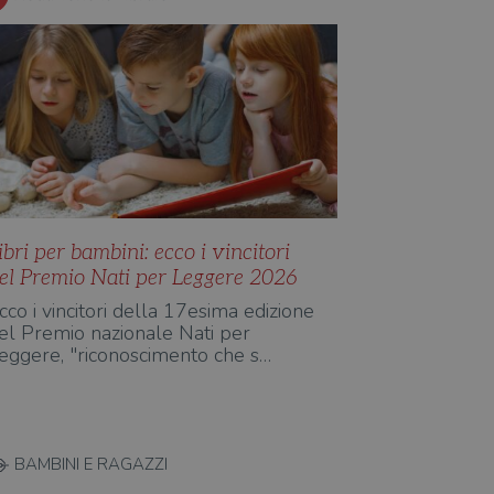
ibri per bambini: ecco i vincitori
el Premio Nati per Leggere 2026
cco i vincitori della 17esima edizione
el Premio nazionale Nati per
eggere, "riconoscimento che s…
BAMBINI E RAGAZZI