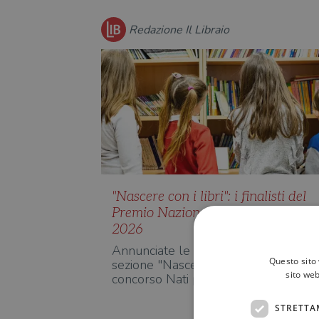
Redazione Il Libraio
"Nascere con i libri": i finalisti del
Premio Nazionale Nati per Legger
2026
Annunciate le terne dei finalisti per 
Questo sito 
sezione "Nascere con i libri" del
sito web
concorso Nati per leggere…
STRETTA