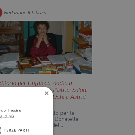
Redazione Il Libraio
ditoria per l'infanzia, addio a
onatella Ziliotto: da Gl’Istrici Salani
×
lla scoperta di Roald Dahl e Astrid
indgren
ndo il nostro
l mondo del libro in lutto per la
gi di più
comparsa, a 93 anni, di Donatella
iliotto, figura di spicco del…
TERZE PARTI