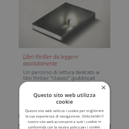
Libri thriller da leggere
assolutamente
Un percorso di lettura dedicato ai
libri thriller "classici" (pubblicati
prima del 2010), con più d…
×
Questo sito web utilizza
NARRATIVA
cookie
Questo sito web utilizza i cookie per migliorare
Redazione Il Libraio
la tua esperienza di navigazione. Utilizzando il
nostro sito web acconsenti a tutti i cookie in
conformità con la nostra policy per i cookie.