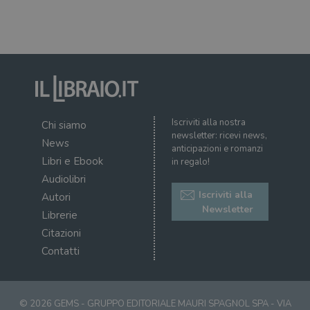
uten
sul s
wordpress_logged_in_[hash]
.illibraio.it
Sessione
Usat
gesti
sess
uten
sul s
CookieScriptConsent
1 mese
Memo
CookieScript
stat
.illibraio.it
cons
Iscriviti alla nostra
cook
Chi siamo
dell
newsletter: ricevi news,
il d
News
anticipazioni e romanzi
corr
Libri e Ebook
in regalo!
msToken
.tiktok.com
1
Ques
Audiolibri
settimana
vien
3 giorni
util
Iscriviti alla
Autori
scop
Newsletter
aute
Librerie
e si
assi
Citazioni
che 
rim
Contatti
regis
i lor
sian
qua
nav
© 2026 GEMS - GRUPPO EDITORIALE MAURI SPAGNOL SPA - VIA
attra